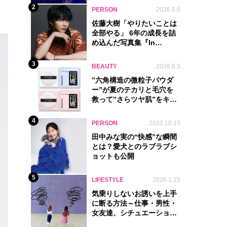
2
PERSON
2026.8.6
佐藤大樹「やりたいことは
全部やる」 6年の成長を詰
め込んだ写真集『In
Motion』に込めた覚悟
3
BEAUTY
2026.8.5
‟六角構造の微粒子パウダ
ー”が夏のテカリと毛穴を
救って‟さらツヤ肌”をキー
プ
4
PERSON
2022.10.15
田中みな実の“快感”な瞬間
とは？愛犬とのラブラブシ
ョットも公開
5
LIFESTYLE
2026.1.25
気乗りしないお誘いを上手
に断る方法～仕事・男性・
女友達、シチュエーション
別完全ガイド