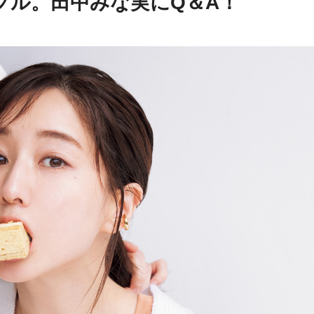
プル。田中みな実にQ＆A！