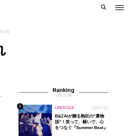
09.26
れ
Ranking
人気記事
い
1
LIFESTYLE
2026.7.31
B&ZAIが贈る熱狂の“夏物
語”！笑って、騒いで、心
をつなぐ『Summer Beat』