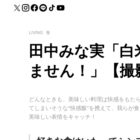
LIVING
食
田中みな実「白
ません！」【撮
どんなときも、美味しい料理は快感をもた
てしまいそうな“快感飯”を携えて、我らが
美味しい表情をキャッチ！