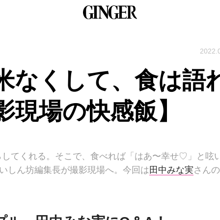
2022.
米なくして、食は語
影現場の快感飯】
らしてくれる。そこで、食べれば「はあ〜幸せ♡」と呟
食いしん坊編集長が撮影現場へ。今回は
田中みな実
さんの