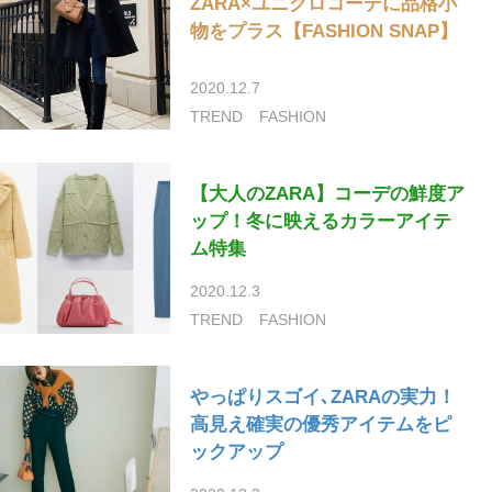
ZARA×ユニクロコーデに品格小
物をプラス【FASHION SNAP】
2020.12.7
TREND
FASHION
【大人のZARA】コーデの鮮度ア
ップ！冬に映えるカラーアイテ
ム特集
2020.12.3
TREND
FASHION
やっぱりスゴイ､ZARAの実力！
高見え確実の優秀アイテムをピ
ックアップ