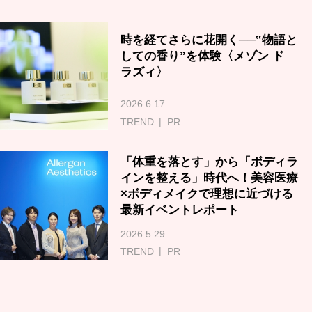
時を経てさらに花開く──‟物語と
しての香り”を体験〈メゾン ド
ラズィ〉
2026.6.17
TREND
PR
「体重を落とす」から「ボディラ
インを整える」時代へ！美容医療
×ボディメイクで理想に近づける
最新イベントレポート
2026.5.29
TREND
PR