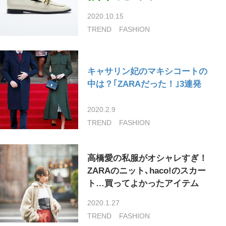
2020.10.15
TREND
FASHION
キャサリン妃のマキシコートの
中は？｢ZARAだった！｣3連発
2020.2.9
TREND
FASHION
高橋愛の私服がオシャレすぎ！
ZARAのニット､haco!のスカー
ト…買ってよかったアイテム
2020.1.27
TREND
FASHION