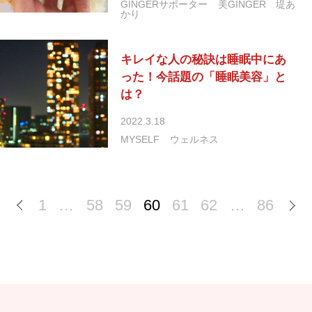
GINGERサポーター
美GINGER
堤あ
かり
キレイな人の秘訣は睡眠中にあ
った！今話題の「睡眠美容」と
は？
2022.3.18
MYSELF
ウェルネス
1
…
58
59
60
61
62
…
86