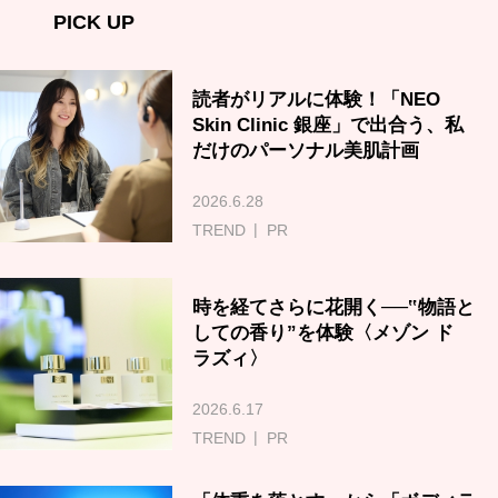
PICK UP
読者がリアルに体験！「NEO
Skin Clinic 銀座」で出合う、私
だけのパーソナル美肌計画
2026.6.28
TREND
PR
時を経てさらに花開く──‟物語と
しての香り”を体験〈メゾン ド
ラズィ〉
2026.6.17
TREND
PR