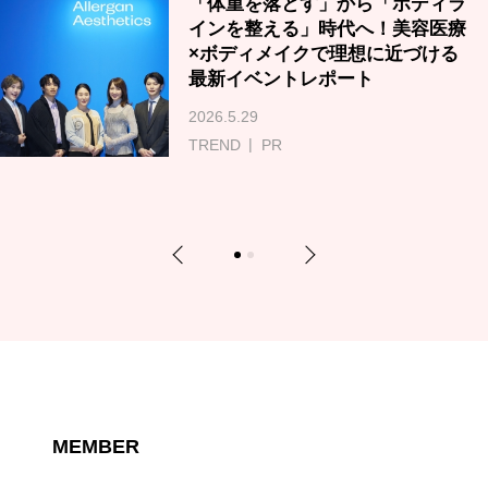
「体重を落とす」から「ボディラ
インを整える」時代へ！美容医療
×ボディメイクで理想に近づける
最新イベントレポート
2026.5.29
TREND
PR
Previous
Next
1
2
MEMBER