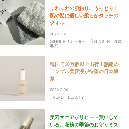
ふわふわの肌触りにうっとり！
肌や髪に優しい柔らかタッチの
タオル
2022.3.21
GINGERサポーター
美GINGER
新関
麻文
韓国で10万個以上出荷！話題の
アンプル美容液が待望の日本解
禁
2022.3.20
TREND
BEAUTY
美容マニアがリピート買いして
いる、花粉の季節のお守りミス