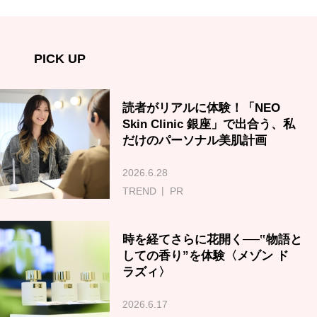
PICK UP
読者がリアルに体験！「NEO
Skin Clinic 銀座」で出合う、私
だけのパーソナル美肌計画
2026.6.28
TREND
PR
時を経てさらに花開く──‟物語と
しての香り”を体験〈メゾン ド
ラズィ〉
2026.6.17