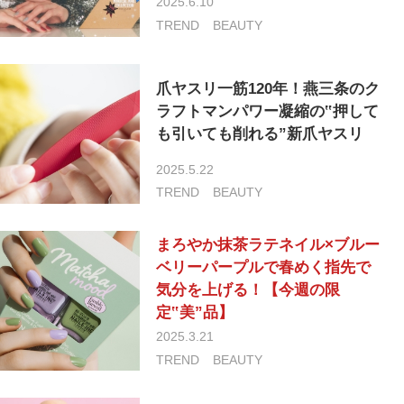
2025.6.10
TREND
BEAUTY
爪ヤスリ一筋120年！燕三条のク
ラフトマンパワー凝縮の‟押して
も引いても削れる”新爪ヤスリ
2025.5.22
TREND
BEAUTY
まろやか抹茶ラテネイル×ブルー
ベリーパープルで春めく指先で
気分を上げる！【今週の限
定‟美”品】
2025.3.21
TREND
BEAUTY