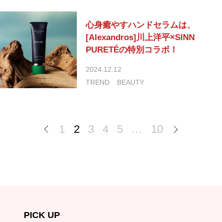
心身癒やすハンドセラムは、
[Alexandros]川上洋平×SINN
PURETÉの特別コラボ！
2024.12.12
TREND
BEAUTY
1
2
3
4
5
…
10
PICK UP