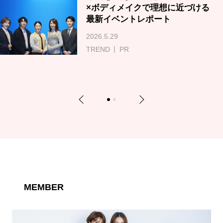
×ボディメイクで理想に近づける
最新イベントレポート
2026.5.29
TREND
PR
Previous
Next
1
2
MEMBER