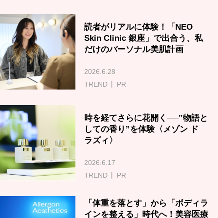
読者がリアルに体験！「NEO
Skin Clinic 銀座」で出合う、私
だけのパーソナル美肌計画
2026.6.28
TREND
PR
時を経てさらに花開く──‟物語と
しての香り”を体験〈メゾン ド
ラズィ〉
2026.6.17
TREND
PR
「体重を落とす」から「ボディラ
インを整える」時代へ！美容医療