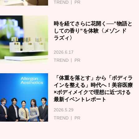
TREND
PR
時を経てさらに花開く──‟物語と
しての香り”を体験〈メゾン ド
ラズィ〉
2026.6.17
TREND
PR
「体重を落とす」から「ボディラ
インを整える」時代へ！美容医療
×ボディメイクで理想に近づける
最新イベントレポート
2026.5.29
TREND
PR