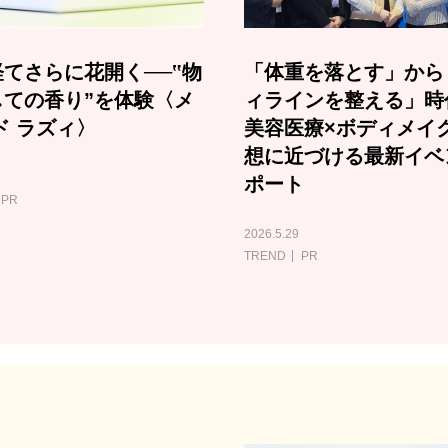
てさらに花開く──‟物
「体重を落とす」から
しての香り”を体験〈メ
ィラインを整える」時
ド ラズィ〉
美容医療×ボディメイ
想に近づける最新イベ
ポート
PR
2026.5.29
TREND
PR