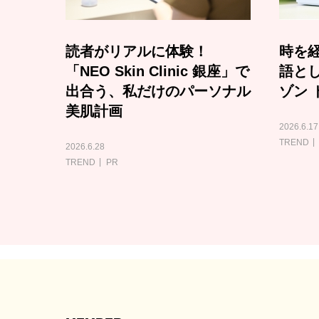
読者がリアルに体験！
時を経
「NEO Skin Clinic 銀座」で
語と
出合う、私だけのパーソナル
ゾン 
美肌計画
2026.6.17
TREND
2026.6.28
TREND
PR