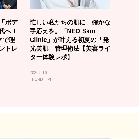
「ボデ
忙しい私たちの肌に、確かな
代へ！
手応えを。「NEO Skin
クで理
Clinic」が叶える初夏の「発
ントレ
光美肌」管理術法【美容ライ
ター体験レポ】
2026.5.16
TREND
PR