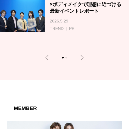
×ボディメイクで理想に近づける
最新イベントレポート
2026.5.29
TREND
PR
Previous
Next
1
2
MEMBER