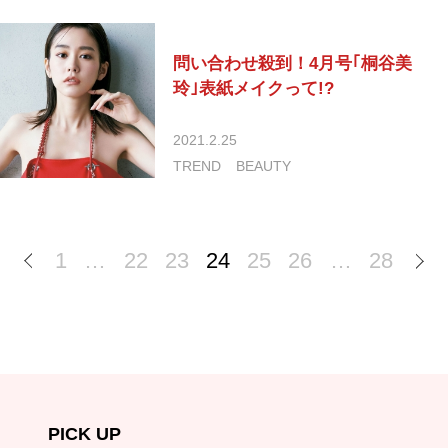
問い合わせ殺到！4月号｢桐谷美
玲｣表紙メイクって!?
2021.2.25
TREND
BEAUTY
1
…
22
23
24
25
26
…
28
PICK UP