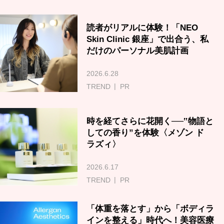
読者がリアルに体験！「NEO
Skin Clinic 銀座」で出合う、私
だけのパーソナル美肌計画
2026.6.28
TREND
PR
時を経てさらに花開く──‟物語と
しての香り”を体験〈メゾン ド
ラズィ〉
2026.6.17
TREND
PR
「体重を落とす」から「ボディラ
インを整える」時代へ！美容医療