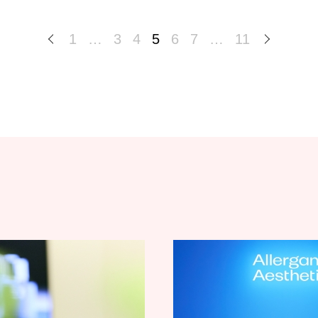
1
…
3
4
5
6
7
…
11