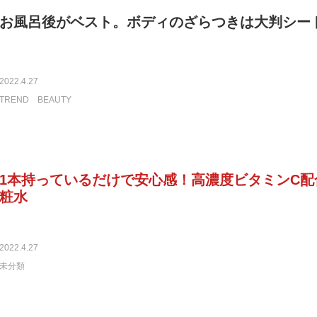
お風呂後がベスト。ボディのざらつきは大判シー
2022.4.27
TREND
BEAUTY
1本持っているだけで安心感！高濃度ビタミンC配
粧水
2022.4.27
未分類