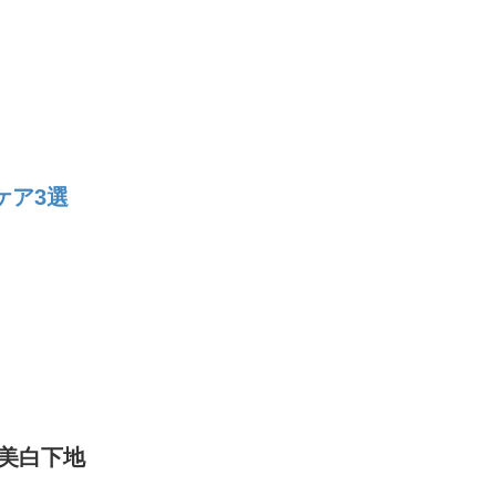
ケア3選
美白下地