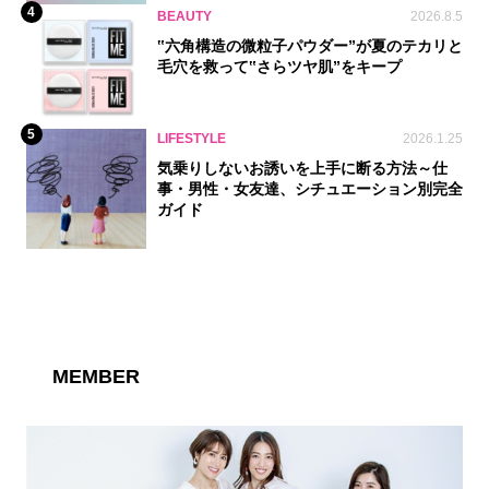
4
BEAUTY
2026.8.5
‟六角構造の微粒子パウダー”が夏のテカリと
毛穴を救って‟さらツヤ肌”をキープ
5
LIFESTYLE
2026.1.25
気乗りしないお誘いを上手に断る方法～仕
事・男性・女友達、シチュエーション別完全
ガイド
MEMBER