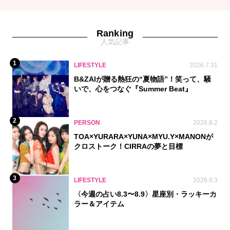
Ranking
人気記事
1
LIFESTYLE
2026.7.31
B&ZAIが贈る熱狂の“夏物語”！笑って、騒
いで、心をつなぐ『Summer Beat』
2
PERSON
2026.8.2
TOA×YURARA×YUNA×MYU.Y×MANONが
クロストーク！CIRRAの夢と目標
3
LIFESTYLE
2026.8.3
〈今週の占い8.3〜8.9〉星座別・ラッキーカ
ラー＆アイテム