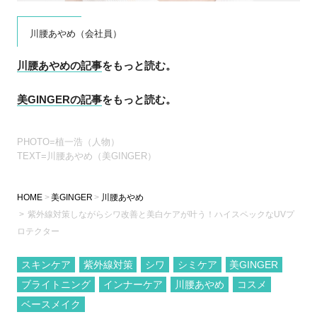
川腰あやめ（会社員）
川腰あやめの記事
をもっと読む。
美GINGERの記事
をもっと読む。
PHOTO=植一浩（人物）
TEXT=川腰あやめ（美GINGER）
HOME
美GINGER
川腰あやめ
紫外線対策しながらシワ改善と美白ケアが叶う！ハイスペックなUVプ
ロテクター
スキンケア
紫外線対策
シワ
シミケア
美GINGER
ブライトニング
インナーケア
川腰あやめ
コスメ
ベースメイク