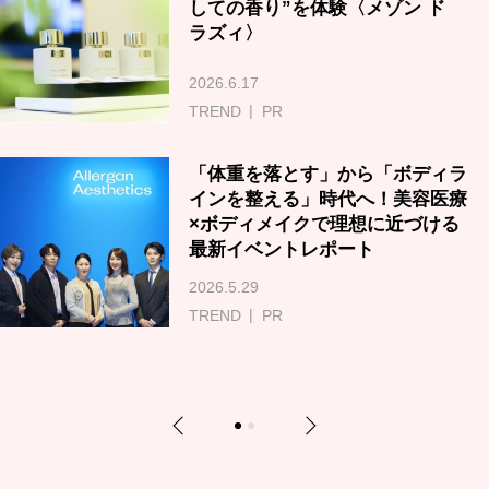
しての香り”を体験〈メゾン ド
ラズィ〉
2026.6.17
TREND
PR
「体重を落とす」から「ボディラ
インを整える」時代へ！美容医療
×ボディメイクで理想に近づける
最新イベントレポート
2026.5.29
TREND
PR
Previous
Next
1
2