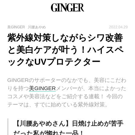
美GINGER
川腰あやめ
2022.04.29
紫外線対策しながらシワ改善
と美白ケアが叶う！ハイスペ
ックなUVプロテクター
GINGERのサポーターのなかでも、美容にこだわ
りを持つ
美GINGER
メンバーが、本当によかった
コスメや美容法などをご紹介する連載！ 今回の
テーマは、すでに始めている紫外線対策。
【川腰あやめさん】日焼け止めが苦手
だった私が惚れた一品！