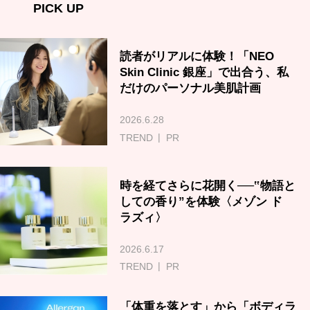
PICK UP
読者がリアルに体験！「NEO
Skin Clinic 銀座」で出合う、私
だけのパーソナル美肌計画
2026.6.28
TREND
PR
時を経てさらに花開く──‟物語と
しての香り”を体験〈メゾン ド
ラズィ〉
2026.6.17
TREND
PR
「体重を落とす」から「ボディラ