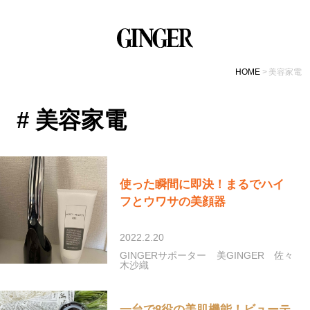
HOME
美容家電
# 美容家電
使った瞬間に即決！まるでハイ
フとウワサの美顔器
2022.2.20
GINGERサポーター
美GINGER
佐々
木沙織
一台で8役の美肌機能！ビューテ