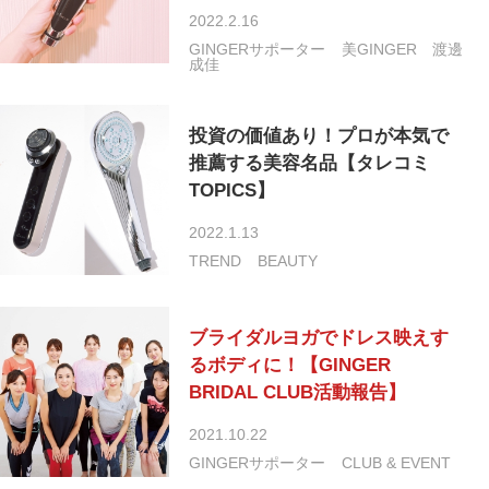
2022.2.16
GINGERサポーター
美GINGER
渡邊
成佳
投資の価値あり！プロが本気で
推薦する美容名品【タレコミ
TOPICS】
2022.1.13
TREND
BEAUTY
ブライダルヨガでドレス映えす
るボディに！【GINGER
BRIDAL CLUB活動報告】
2021.10.22
GINGERサポーター
CLUB & EVENT