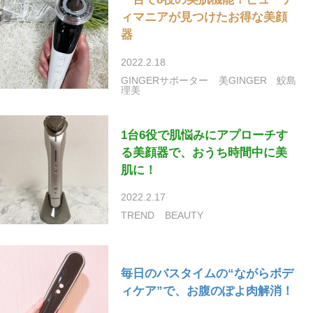
ィマニアが見つけたお得な美顔
器
2022.2.18
GINGERサポーター
美GINGER
鮫島
理美
1台6役で肌悩みにアプローチす
る美顔器で、おうち時間中に美
肌に！
2022.2.17
TREND
BEAUTY
毎日のバスタイムの“ながらボデ
ィケア”で、お腹のぽよ肉解消！