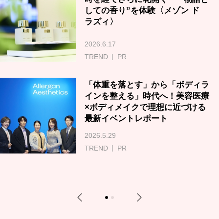
しての香り”を体験〈メゾン ド
ラズィ〉
2026.6.17
TREND
PR
「体重を落とす」から「ボディラ
インを整える」時代へ！美容医療
×ボディメイクで理想に近づける
最新イベントレポート
2026.5.29
TREND
PR
Previous
Next
1
2