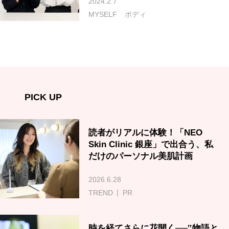
2024.2.7
MYSELF
ボディ
PICK UP
読者がリアルに体験！「NEO
Skin Clinic 銀座」で出合う、私
だけのパーソナル美肌計画
2026.6.28
TREND
PR
時を経てさらに花開く──‟物語と