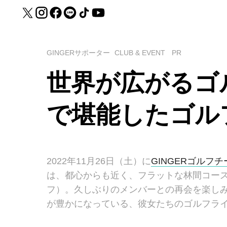
GINGERサポーター
CLUB & EVENT
PR
世界が広がるゴ
で堪能したゴル
2022年11月26日（土）に
GINGERゴルフチ
は、都心からも近く、フラットな林間コー
フ）。久しぶりのメンバーとの再会を楽し
が豊かになっている、彼女たちのゴルフラ