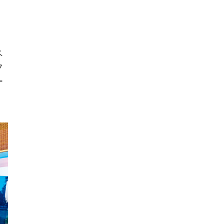
ペ
フ
ー