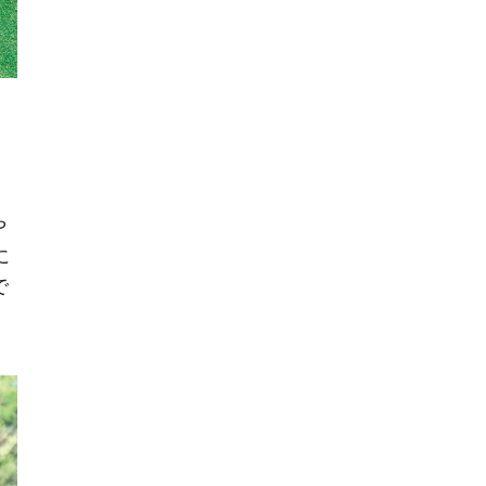
や
に
で