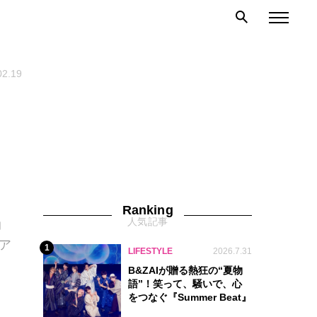
02.19
Ranking
人気記事
コ
ア
1
LIFESTYLE
2026.7.31
B&ZAIが贈る熱狂の“夏物
語”！笑って、騒いで、心
をつなぐ『Summer Beat』