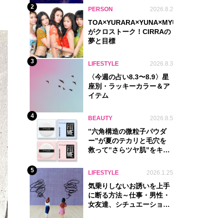
2
PERSON
2026.8.2
TOA×YURARA×YUNA×MYU.Y×MANON
がクロストーク！CIRRAの
夢と目標
3
LIFESTYLE
2026.8.3
〈今週の占い8.3〜8.9〉星
座別・ラッキーカラー＆ア
イテム
4
BEAUTY
2026.8.5
‟六角構造の微粒子パウダ
ー”が夏のテカリと毛穴を
救って‟さらツヤ肌”をキー
プ
5
LIFESTYLE
2026.1.25
気乗りしないお誘いを上手
に断る方法～仕事・男性・
女友達、シチュエーション
別完全ガイド