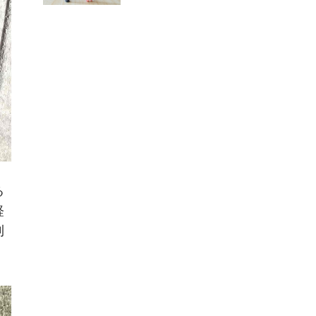
る
軽
利