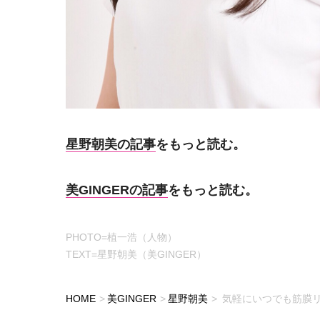
星野朝美の記事
をもっと読む。
美GINGERの記事
をもっと読む。
PHOTO=植一浩（人物）
TEXT=星野朝美（美GINGER）
HOME
美GINGER
星野朝美
気軽にいつでも筋膜