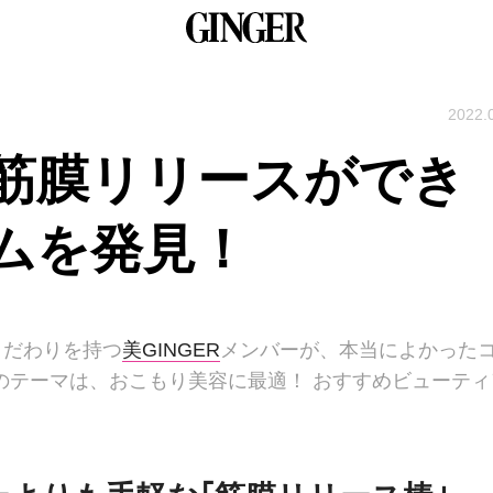
2022.
筋膜リリースができ
ムを発見！
こだわりを持つ
美GINGER
メンバーが、本当によかった
のテーマは、おこもり美容に最適！ おすすめビューティ