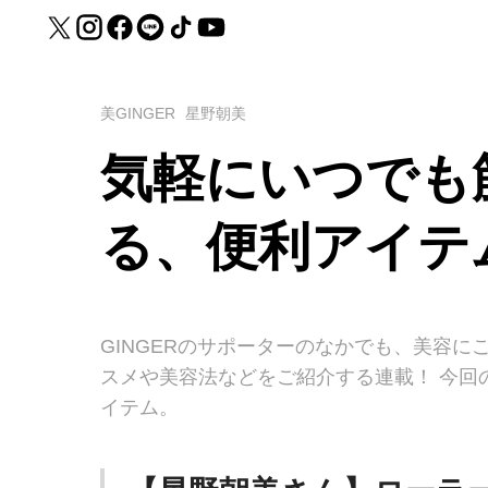
美GINGER
星野朝美
気軽にいつでも
る、便利アイテ
GINGERのサポーターのなかでも、美容に
スメや美容法などをご紹介する連載！ 今回
イテム。