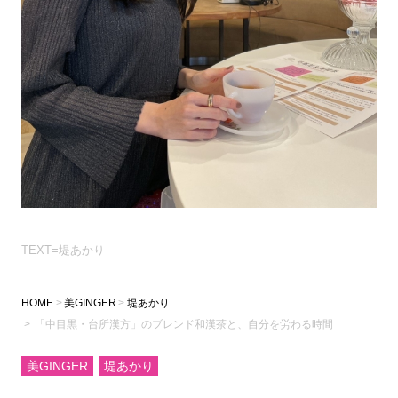
TEXT=堤あかり
HOME
美GINGER
堤あかり
「中目黒・台所漢方」のブレンド和漢茶と、自分を労わる時間
美GINGER
堤あかり