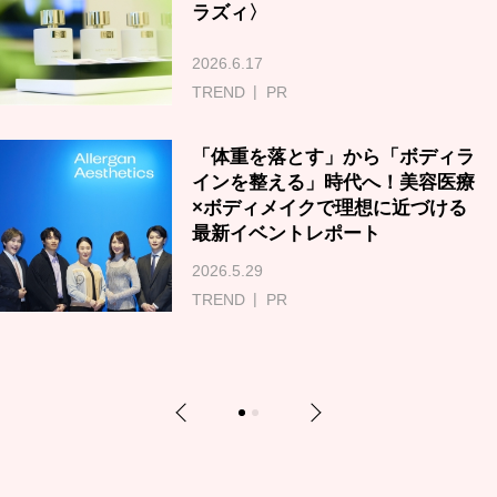
ラズィ〉
2026.6.17
TREND
PR
「体重を落とす」から「ボディラ
インを整える」時代へ！美容医療
×ボディメイクで理想に近づける
最新イベントレポート
2026.5.29
TREND
PR
Previous
Next
1
2