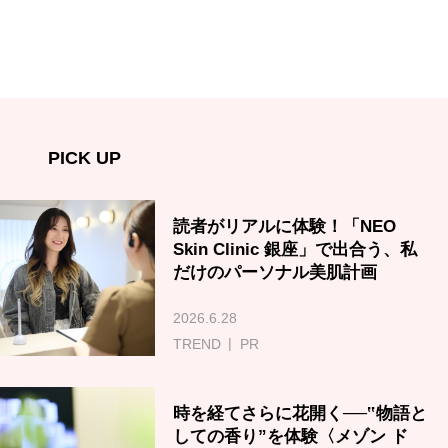
PICK UP
読者がリアルに体験！「NEO
Skin Clinic 銀座」で出合う、私
だけのパーソナル美肌計画
2026.6.28
TREND
PR
時を経てさらに花開く──‟物語と
しての香り”を体験〈メゾン ド