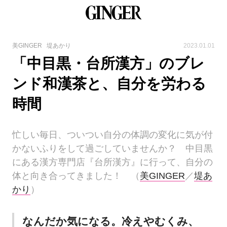
美GINGER
堤あかり
2023.01.01
「中目黒・台所漢方」のブレ
ンド和漢茶と、自分を労わる
時間
忙しい毎日、ついつい自分の体調の変化に気が付
かないふりをして過ごしていませんか？ 中目黒
にある漢方専門店『台所漢方』に行って、自分の
体と向き合ってきました！ （
美GINGER
／
堤あ
かり
）
なんだか気になる。冷えやむくみ、