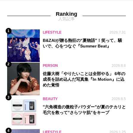
Ranking
人気記事
1
LIFESTYLE
2026.7.31
B&ZAIが贈る熱狂の“夏物語”！笑って、騒
いで、心をつなぐ『Summer Beat』
2
PERSON
2026.8.6
佐藤大樹「やりたいことは全部やる」 6年の
成長を詰め込んだ写真集『In Motion』に込
めた覚悟
3
BEAUTY
2026.8.5
‟六角構造の微粒子パウダー”が夏のテカリと
毛穴を救って‟さらツヤ肌”をキープ
4
LIFESTYLE
2026.1.25