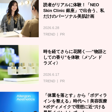
読者がリアルに体験！「NEO
Skin Clinic 銀座」で出合う、私
だけのパーソナル美肌計画
2026.6.28
TREND
PR
時を経てさらに花開く──‟物語と
しての香り”を体験〈メゾン ド
ラズィ〉
2026.6.17
TREND
PR
「体重を落とす」から「ボディラ
インを整える」時代へ！美容医療
×ボディメイクで理想に近づける