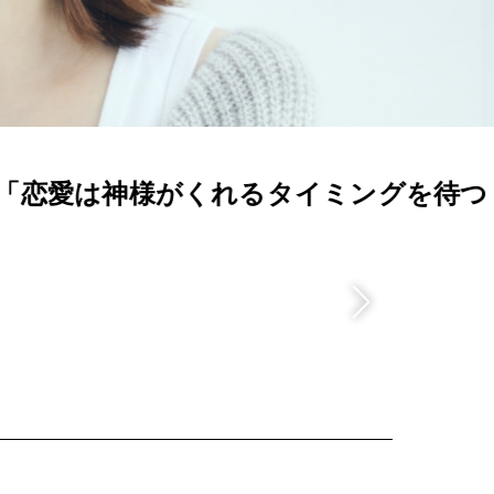
ESSAY
ミングを待つしか
世界がいま残し