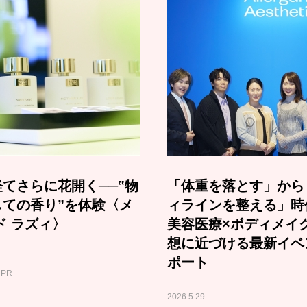
てさらに花開く──‟物
「体重を落とす」から
しての香り”を体験〈メ
ィラインを整える」時
ド ラズィ〉
美容医療×ボディメイ
想に近づける最新イベ
ポート
PR
2026.5.29