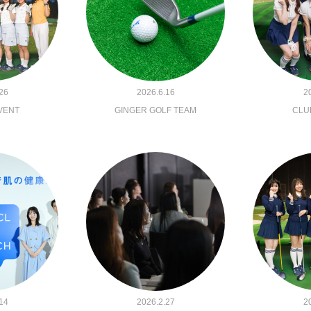
26
2026.6.16
2
VENT
GINGER GOLF TEAM
CLU
14
2026.2.27
2