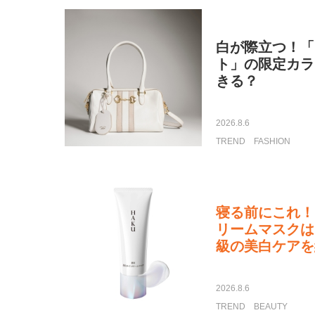
白が際立つ！「
ト」の限定カラ
きる？
2026.8.6
TREND
FASHION
寝る前にこれ！
リームマスクは
級の美白ケアを
2026.8.6
TREND
BEAUTY