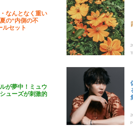
・なんとなく重い
夏の“内側の不
ールセット
2
T
ルが夢中！ミュウ
シューズが刺激的
2
P