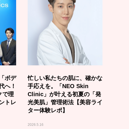
「ボデ
忙しい私たちの肌に、確かな
代へ！
手応えを。「NEO Skin
クで理
Clinic」が叶える初夏の「発
ントレ
光美肌」管理術法【美容ライ
ター体験レポ】
2026.5.16