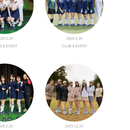
026.5.20
2026.4.28
B & EVENT
CLUB & EVENT
026.2.20
2025.12.24