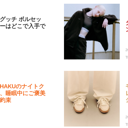
グッチ ボルセッ
ーはどこで入手で
2
T
HAKUのナイトク
、睡眠中にご褒美
約束
2
T