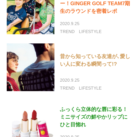
ー！GINGER GOLF TEAM7期
生のラウンドを密着レポ
2020.9.25
TREND
LIFESTYLE
昔から知っている友達が､愛し
い人に変わる瞬間って!?
2020.9.25
TREND
LIFESTYLE
ふっくら立体的な唇に彩る！
ミニサイズの鮮やかリップに
ひと目惚れ
2020.9.25