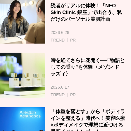
読者がリアルに体験！「NEO
Skin Clinic 銀座」で出合う、私
だけのパーソナル美肌計画
2026.6.28
TREND
PR
時を経てさらに花開く──‟物語と
しての香り”を体験〈メゾン ド
ラズィ〉
2026.6.17
TREND
PR
「体重を落とす」から「ボディラ
インを整える」時代へ！美容医療
×ボディメイクで理想に近づける