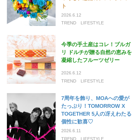
ト
2026.6.12
TREND
LIFESTYLE
今季の手土産はコレ！ブルガ
リ ドルチが贈る自然の恵みを
凝縮したフルーツゼリー
2026.6.12
TREND
LIFESTYLE
7周年を飾り、MOAへの愛が
たっぷり！TOMORROW X
TOGETHER 5人の冴えわたる
個性に歓喜♡
2026.6.11
TREND
LIFESTYLE