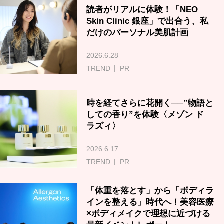
読者がリアルに体験！「NEO
Skin Clinic 銀座」で出合う、私
だけのパーソナル美肌計画
2026.6.28
TREND
PR
時を経てさらに花開く──‟物語と
しての香り”を体験〈メゾン ド
ラズィ〉
2026.6.17
TREND
PR
「体重を落とす」から「ボディラ
インを整える」時代へ！美容医療
×ボディメイクで理想に近づける