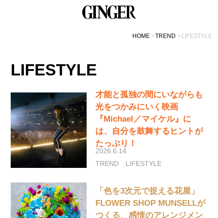
HOME
TREND
LIFESTYLE
LIFESTYLE
才能と孤独の間にいながらも
光をつかみにいく映画
『Michael／マイケル』に
は、自分を鼓舞するヒントが
たっぷり！
2026.6.14
TREND
LIFESTYLE
「色を3次元で捉える花屋」
FLOWER SHOP MUNSELLが
つくる、感情のアレンジメン