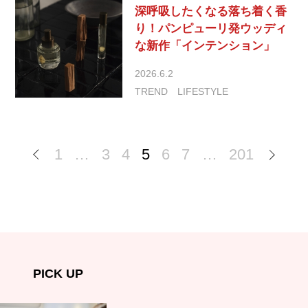
深呼吸したくなる落ち着く香
り！パンピューリ発ウッディ
な新作「インテンション」
2026.6.2
TREND
LIFESTYLE
1
…
3
4
5
6
7
…
201
PICK UP