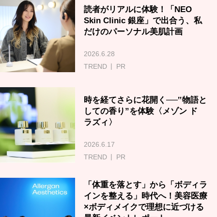
読者がリアルに体験！「NEO
Skin Clinic 銀座」で出合う、私
だけのパーソナル美肌計画
2026.6.28
TREND
PR
時を経てさらに花開く──‟物語と
しての香り”を体験〈メゾン ド
ラズィ〉
2026.6.17
TREND
PR
「体重を落とす」から「ボディラ
インを整える」時代へ！美容医療
×ボディメイクで理想に近づける