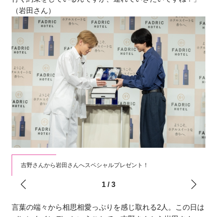
（岩田さん）
吉野さんから岩田さんへスペシャルプレゼント！
1
/
3
言葉の端々から相思相愛っぷりを感じ取れる2人。この日は