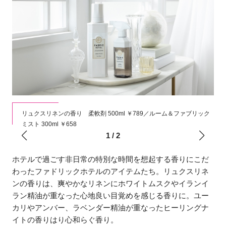
リッ
リュクスリネンの香り 柔軟剤 500ml ￥789／ルーム＆ファブリック
ミスト 300ml ￥658
1
/
2
ホテルで過ごす非日常の特別な時間を想起する香りにこだ
わったファドリックホテルのアイテムたち。リュクスリネ
ンの香りは、爽やかなリネンにホワイトムスクやイランイ
ラン精油が重なった心地良い目覚めを感じる香りに。ユー
カリやアンバー、ラベンダー精油が重なったヒーリングナ
イトの香りはり心和らぐ香り。