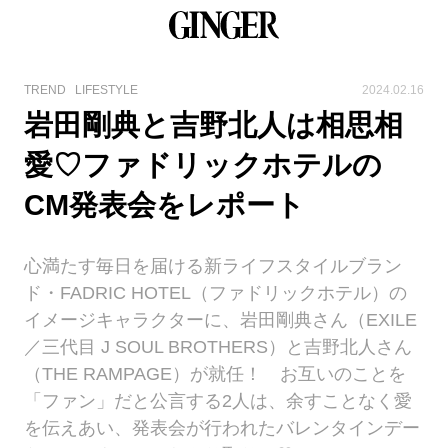
TREND
LIFESTYLE
2024.02.16
岩田剛典と吉野北人は相思相
愛♡ファドリックホテルの
CM発表会をレポート
心満たす毎日を届ける新ライフスタイルブラン
ド・FADRIC HOTEL（ファドリックホテル）の
イメージキャラクターに、岩田剛典さん（EXILE
／三代目 J SOUL BROTHERS）と吉野北人さん
（THE RAMPAGE）が就任！ お互いのことを
「ファン」だと公言する2人は、余すことなく愛
を伝えあい、発表会が行われたバレンタインデー