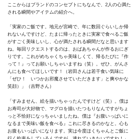
ここからはブランドのコンセプトにちなんで、2人の心満た
される瞬間やアイテムの紹介へ。
「実家のご飯です。地元が宮崎で、年に数回ぐらいしか帰
れないんですけど、たまに帰ったときに実家で食べるご飯
がすごく美味しいし、心が満たされる瞬間だなと思います
ね。毎回リクエストするのは、おばあちゃんが作るおにぎ
りです。これがめちゃくちゃ美味しくて、帰るたびに『作
って！』ってお願いしちゃいますね（笑）。ぜひ、がんさ
んにも食べてほしいです！（岩田さんは若干食い気味に
「ぜひ！ いつかお邪魔させていただきます」と爽やかな
笑顔）」（吉野さん）
「すみません、絵を描いちゃったんですけど（笑）。僕は
お寿司が大好物で、マグロを描いたつもりなんですがちょ
っと不恰好になっちゃいましたね。僕は『お腹いっぱいに
なるまで美味い飯を食べる』これに尽きるのかなと。心も
お腹もいっぱいになります。実は今度ほくちゃんとご飯に
行く約束をしているんですが、連れていきたいですね！」