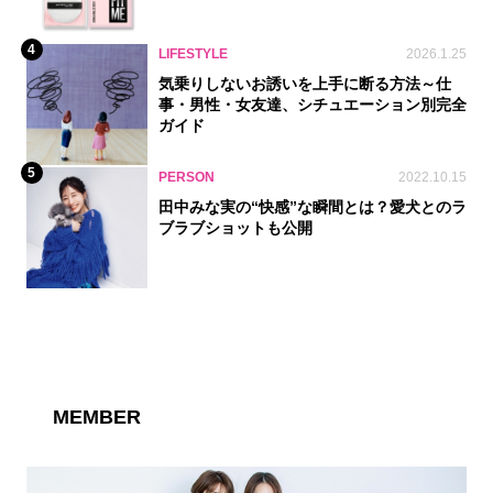
4
LIFESTYLE
2026.1.25
気乗りしないお誘いを上手に断る方法～仕
事・男性・女友達、シチュエーション別完全
ガイド
5
PERSON
2022.10.15
田中みな実の“快感”な瞬間とは？愛犬とのラ
ブラブショットも公開
MEMBER