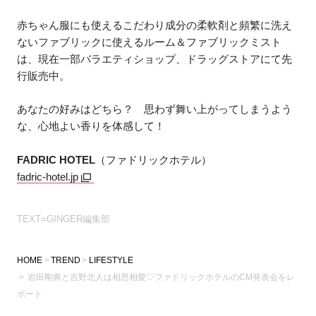
赤ちゃん服にも使えるこだわり成分の柔軟剤と頻繁に洗え
ないファブリックに使えるルーム＆ファブリックミスト
は、現在一部バラエティショップ、ドラッグストアにて先
行販売中。
あなたの好みはどちら？ 思わず舞い上がってしまうよう
な、心地よい香りを体感して！
FADRIC HOTEL
（ファドリックホテル）
fadric-hotel.jp
TEXT=GINGER編集部
HOME
TREND
LIFESTYLE
岩田剛典と吉野北人は相思相愛♡ファドリックホテルのCM発表会をレ
ポート