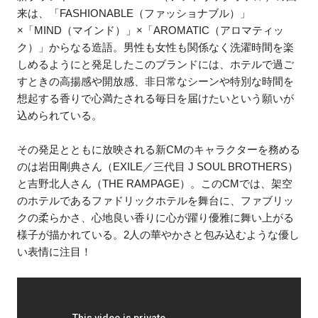
来は、「FASHIONABLE（ファッショナブル）」
×「MIND（マインド）」×「AROMATIC（アロマティッ
ク）」からなる造語。男性も女性も関係なく洗濯時間を楽
しめるようにと発足したこのブランドには、ホテルで過ご
すときの高揚感や開放感、非日常なシーンや特別な時間を
想起する香りで心満たされる毎日を届けたいという願いが
込められている。
その発足とともに放映される新CMのキャラクターを務める
のは岩田剛典さん（EXILE／三代目 J SOUL BROTHERS）
と吉野北人さん（THE RAMPAGE）。このCMでは、架空
のホテルであるファドリックホテルを舞台に、ファブリッ
クの柔らかさ、心地良い香りに心が躍り優雅に舞い上がる
様子が描かれている。2人の華やかさと包み込むような優し
い表情に注目！