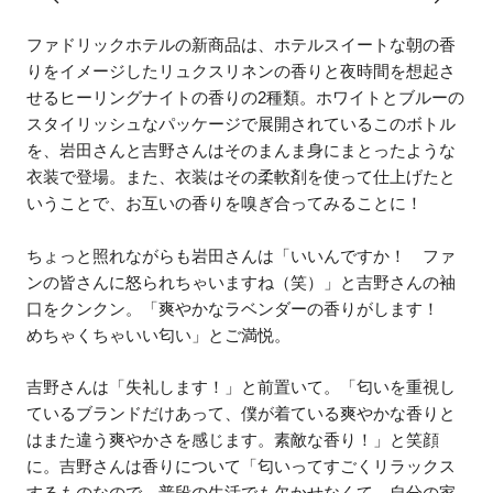
ファドリックホテルの新商品は、ホテルスイートな朝の香
りをイメージしたリュクスリネンの香りと夜時間を想起さ
せるヒーリングナイトの香りの2種類。ホワイトとブルーの
スタイリッシュなパッケージで展開されているこのボトル
を、岩田さんと吉野さんはそのまんま身にまとったような
衣装で登場。また、衣装はその柔軟剤を使って仕上げたと
いうことで、お互いの香りを嗅ぎ合ってみることに！
ちょっと照れながらも岩田さんは「いいんですか！ ファ
ンの皆さんに怒られちゃいますね（笑）」と吉野さんの袖
口をクンクン。「爽やかなラベンダーの香りがします！
めちゃくちゃいい匂い」とご満悦。
吉野さんは「失礼します！」と前置いて。「匂いを重視し
ているブランドだけあって、僕が着ている爽やかな香りと
はまた違う爽やかさを感じます。素敵な香り！」と笑顔
に。吉野さんは香りについて「匂いってすごくリラックス
するものなので、普段の生活でも欠かせなくて。自分の家