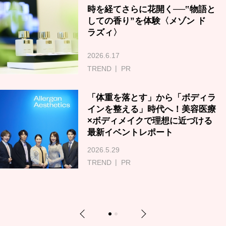
時を経てさらに花開く──‟物語と
しての香り”を体験〈メゾン ド
ラズィ〉
2026.6.17
TREND
PR
「体重を落とす」から「ボディラ
インを整える」時代へ！美容医療
×ボディメイクで理想に近づける
最新イベントレポート
2026.5.29
TREND
PR
Previous
Next
1
2