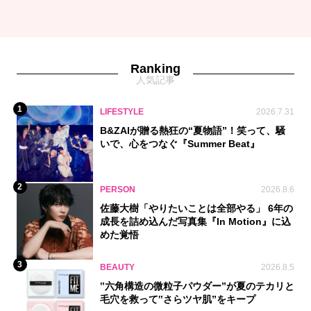
Ranking
人気記事
1
LIFESTYLE
2026.7.31
B&ZAIが贈る熱狂の“夏物語”！笑って、騒
いで、心をつなぐ『Summer Beat』
2
PERSON
2026.8.6
佐藤大樹「やりたいことは全部やる」 6年の
成長を詰め込んだ写真集『In Motion』に込
めた覚悟
3
BEAUTY
2026.8.5
‟六角構造の微粒子パウダー”が夏のテカリと
毛穴を救って‟さらツヤ肌”をキープ