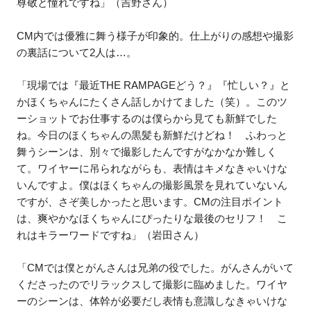
尊敬と憧れですね」（吉野さん）
CM内では優雅に舞う様子が印象的。仕上がりの感想や撮影
の裏話について2人は…。
「現場では『最近THE RAMPAGEどう？』『忙しい？』と
かほくちゃんにたくさん話しかけてました（笑）。このツ
ーショットでお仕事するのは僕らから見ても新鮮でした
ね。今日のほくちゃんの黒髪も新鮮だけどね！ ふわっと
舞うシーンは、別々で撮影したんですがなかなか難しく
て。ワイヤーに吊られながらも、表情はキメなきゃいけな
いんですよ。僕はほくちゃんの撮影風景を見れていないん
ですが、さぞ美しかったと思います。CMの注目ポイント
は、爽やかなほくちゃんにぴったりな最後のセリフ！ こ
れはキラーワードですね」（岩田さん）
「CMでは僕とがんさんは兄弟の役でした。がんさんがいて
くださったのでリラックスして撮影に臨めました。ワイヤ
ーのシーンは、体幹が必要だし表情も意識しなきゃいけな