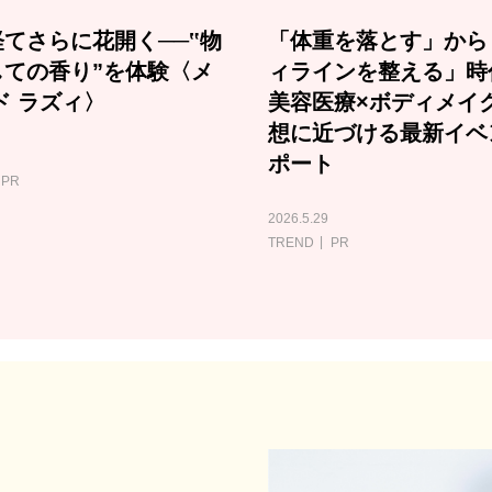
てさらに花開く──‟物
「体重を落とす」から
しての香り”を体験〈メ
ィラインを整える」時
ド ラズィ〉
美容医療×ボディメイ
想に近づける最新イベ
ポート
PR
2026.5.29
TREND
PR