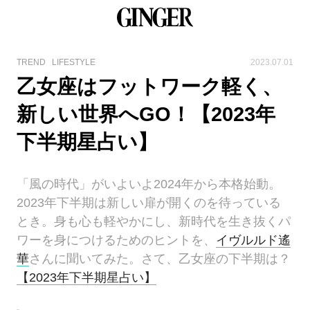
TREND
LIFESTYLE
2023.07.01
乙女座はフットワーク軽く、
新しい世界へGO！【2023年
下半期星占い】
「風の時代」がいよいよ2024年から本格始動。
2023年下半期は新しい扉が開くのを待っている
とき。身も心も軽やかにし、新時代を生き抜くパ
ワーを身につけるためのヒントを、
イヴルルド遙
華
さんに聞いてみた。さて、乙女座の下半期は？
【2023年下半期星占い】