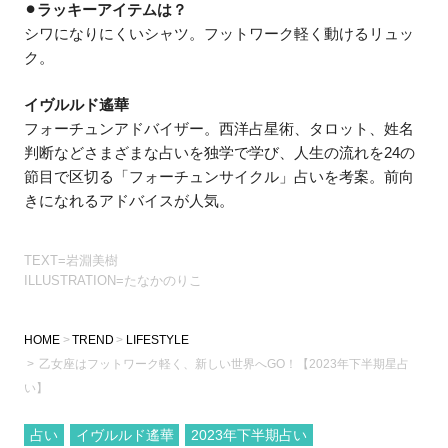
⚫︎ラッキーアイテムは？
シワになりにくいシャツ。フットワーク軽く動けるリュッ
ク。
イヴルルド遙華
フォーチュンアドバイザー。西洋占星術、タロット、姓名
判断などさまざまな占いを独学で学び、人生の流れを24の
節目で区切る「フォーチュンサイクル」占いを考案。前向
きになれるアドバイスが人気。
TEXT=岩淵美樹
ILLUSTRATION=たなかのりこ
HOME
TREND
LIFESTYLE
乙女座はフットワーク軽く、新しい世界へGO！【2023年下半期星占
い】
占い
イヴルルド遙華
2023年下半期占い