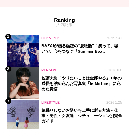
Ranking
人気記事
1
LIFESTYLE
2026.7.31
B&ZAIが贈る熱狂の“夏物語”！笑って、騒
いで、心をつなぐ『Summer Beat』
2
PERSON
2026.8.6
佐藤大樹「やりたいことは全部やる」 6年の
成長を詰め込んだ写真集『In Motion』に込
めた覚悟
3
LIFESTYLE
2026.1.25
気乗りしないお誘いを上手に断る方法～仕
事・男性・女友達、シチュエーション別完全
ガイド