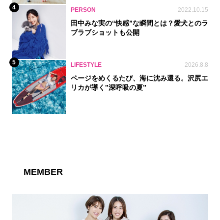
4
PERSON
2022.10.15
田中みな実の“快感”な瞬間とは？愛犬とのラ
ブラブショットも公開
5
LIFESTYLE
2026.8.8
ページをめくるたび、海に沈み還る。沢尻エ
リカが導く‟深呼吸の夏”
MEMBER