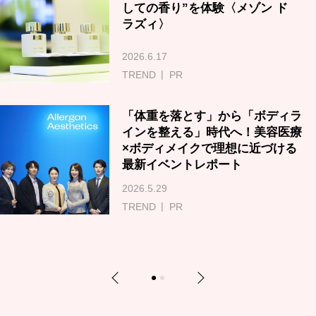
しての香り”を体験〈メゾン ド
ラズィ〉
2026.6.17
TREND
PR
「体重を落とす」から「ボディラ
インを整える」時代へ！美容医療
×ボディメイクで理想に近づける
最新イベントレポート
2026.5.29
TREND
PR
Previous
Next
1
2