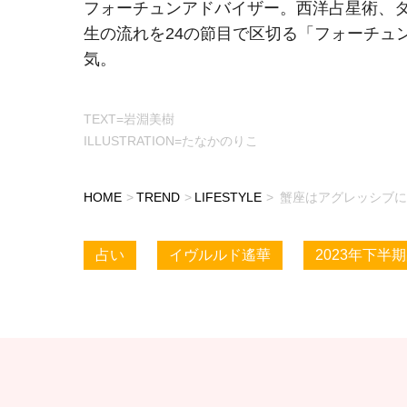
フォーチュンアドバイザー。西洋占星術、
生の流れを24の節目で区切る「フォーチュ
気。
TEXT=岩淵美樹
ILLUSTRATION=たなかのりこ
HOME
TREND
LIFESTYLE
蟹座はアグレッシブに
占い
イヴルルド遙華
2023年下半