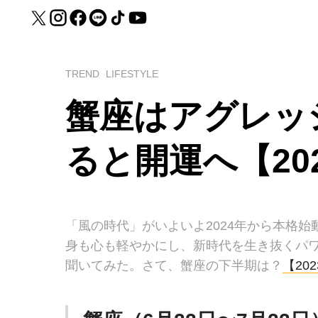
TREND
LIFESTYLE
蟹座はアグレッ
ると開運へ【20
「風の時代」がいよいよ2024年から本格始
身も心も軽やかにし、新時代を生き抜くパ
聞いてみた。さて、蟹座の下半期は？
【20