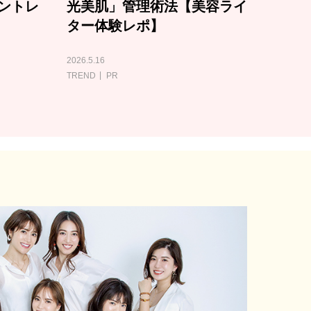
ントレ
光美肌」管理術法【美容ライ
ター体験レポ】
2026.5.16
TREND
PR