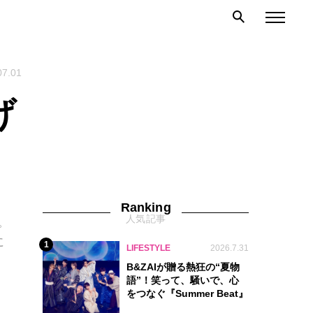
07.01
げ
Ranking
人気記事
。
に
1
LIFESTYLE
2026.7.31
B&ZAIが贈る熱狂の“夏物
語”！笑って、騒いで、心
をつなぐ『Summer Beat』