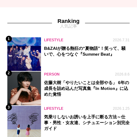
Ranking
人気記事
1
LIFESTYLE
2026.7.31
B&ZAIが贈る熱狂の“夏物語”！笑って、騒
いで、心をつなぐ『Summer Beat』
2
PERSON
2026.8.6
佐藤大樹「やりたいことは全部やる」 6年の
成長を詰め込んだ写真集『In Motion』に込
めた覚悟
3
LIFESTYLE
2026.1.25
気乗りしないお誘いを上手に断る方法～仕
事・男性・女友達、シチュエーション別完全
ガイド