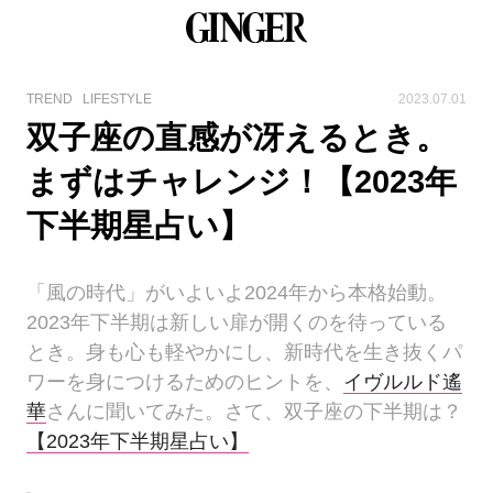
TREND
LIFESTYLE
2023.07.01
双子座の直感が冴えるとき。
まずはチャレンジ！【2023年
下半期星占い】
「風の時代」がいよいよ2024年から本格始動。
2023年下半期は新しい扉が開くのを待っている
とき。身も心も軽やかにし、新時代を生き抜くパ
ワーを身につけるためのヒントを、
イヴルルド遙
華
さんに聞いてみた。さて、双子座の下半期は？
【2023年下半期星占い】