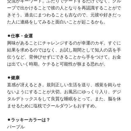
交流がキーワード。ふたりでデートするだけでなく、グル
ープで出かけることで彼の人となりを再認識することがで
きそう。過去にまつわることも吉なので、元彼や好きだっ
た人に連絡をしてみると面白いことが起こるかも。
⚫︎仕事・金運
興味があることにチャレンジするのが幸運のカギ。すぐに
結果を求めるのではなく、お試し期間として知人の店を手
伝うなど、背伸びせずにできることから手をつけて。お金
は出ていく時期。ケチると可能性が狭まる恐れが。
⚫︎健康
直感が冴えるとき。規則正しい生活を送り、感覚を鈍らせ
ないようにすることが大切。お風呂にゆっくり入り、デジ
タルデトックスをして良質な睡眠をとって。また、脳を休
ませるために塩枕でクールダウンもおすすめ。
⚫︎ラッキーカラーは？
パープル