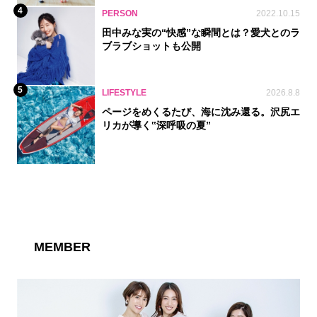
4
PERSON
2022.10.15
田中みな実の“快感”な瞬間とは？愛犬とのラ
ブラブショットも公開
5
LIFESTYLE
2026.8.8
ページをめくるたび、海に沈み還る。沢尻エ
リカが導く‟深呼吸の夏”
MEMBER