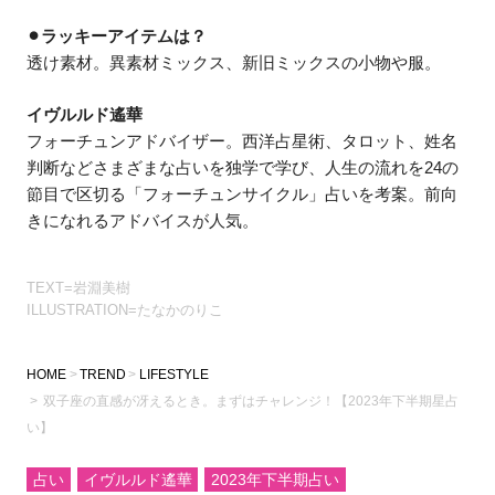
⚫︎ラッキーアイテムは？
透け素材。異素材ミックス、新旧ミックスの小物や服。
イヴルルド遙華
フォーチュンアドバイザー。西洋占星術、タロット、姓名
判断などさまざまな占いを独学で学び、人生の流れを24の
節目で区切る「フォーチュンサイクル」占いを考案。前向
きになれるアドバイスが人気。
TEXT=岩淵美樹
ILLUSTRATION=たなかのりこ
HOME
TREND
LIFESTYLE
双子座の直感が冴えるとき。まずはチャレンジ！【2023年下半期星占
い】
占い
イヴルルド遙華
2023年下半期占い