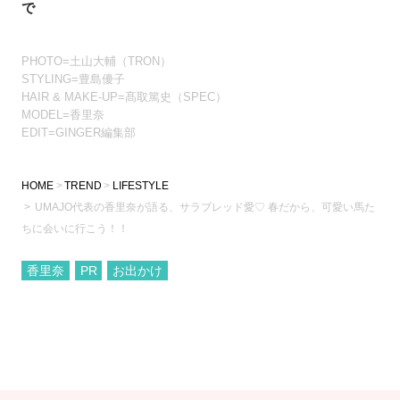
で
PHOTO=土山大輔（TRON）
STYLING=豊島優子
HAIR & MAKE-UP=髙取篤史（SPEC）
MODEL=香里奈
EDIT=GINGER編集部
HOME
TREND
LIFESTYLE
UMAJO代表の香里奈が語る、サラブレッド愛♡ 春だから、可愛い馬た
ちに会いに行こう！！
香里奈
PR
お出かけ