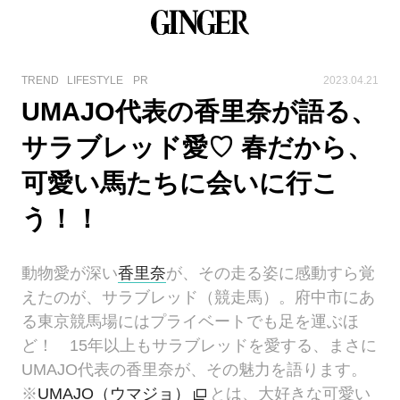
TREND
LIFESTYLE
PR
2023.04.21
UMAJO代表の香里奈が語る、
サラブレッド愛♡ 春だから、
可愛い馬たちに会いに行こ
う！！
動物愛が深い
香里奈
が、その走る姿に感動すら覚
えたのが、サラブレッド（競走馬）。府中市にあ
る東京競馬場にはプライベートでも足を運ぶほ
ど！ 15年以上もサラブレッドを愛する、まさに
UMAJO代表の香里奈が、その魅力を語ります。
※
UMAJO（ウマジョ）
とは、大好きな可愛い