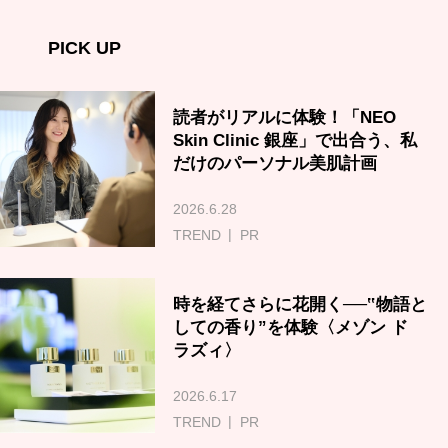
PICK UP
読者がリアルに体験！「NEO
Skin Clinic 銀座」で出合う、私
だけのパーソナル美肌計画
2026.6.28
TREND
PR
時を経てさらに花開く──‟物語と
しての香り”を体験〈メゾン ド
ラズィ〉
2026.6.17
TREND
PR