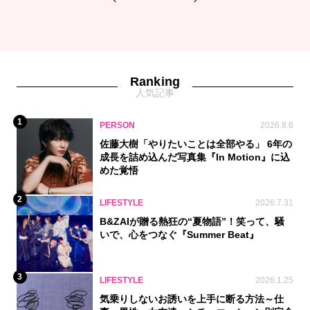
1
2
Ranking
人気記事
1
PERSON
2026.8.6
佐藤大樹「やりたいことは全部やる」 6年の
成長を詰め込んだ写真集『In Motion』に込
めた覚悟
2
LIFESTYLE
2026.7.31
B&ZAIが贈る熱狂の“夏物語”！笑って、騒
いで、心をつなぐ『Summer Beat』
3
LIFESTYLE
2026.1.25
気乗りしないお誘いを上手に断る方法～仕