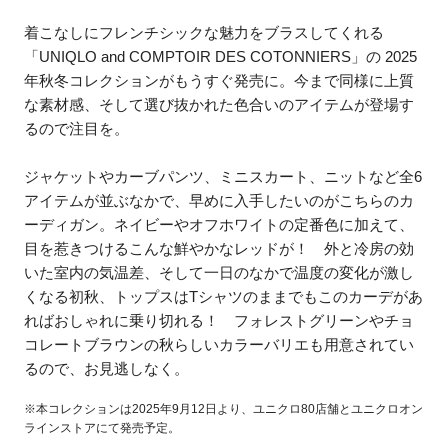
着こなしにフレンチシックな魅力をブラスしてくれる
「UNIQLO and COMPTOIR DES COTONNIERS」の 2025
年秋冬コレクションがもうすぐ発売に。今まで同様に上質
な素材感、そして選び抜かれた色合いのアイテムが登場す
るので注目を。
ジャケットやカーブパンツ、ミニスカート、ニットなど全6
アイテムが並ぶなかで、早めに入手したいのがこちらのカ
ーディガン。ネイビーやオフホワイトの定番色に加えて、
目を惹きつけるこんな鮮やかなレッドが！ 外と冷房の効
いた室内の気温差、そして一日のなかで温度の変化が激し
くなる初秋、トップスはTシャツのままでもこのカーデがあ
ればおしゃれに乗り切れる！ フォレストグリーンやチョ
コレートブラウンの秋らしいカラーバリエも用意されてい
るので、お見逃しなく。
※本コレクションは2025年9月12日より、ユニクロ80店舗とユニクロオン
ラインストアにて発売予定。