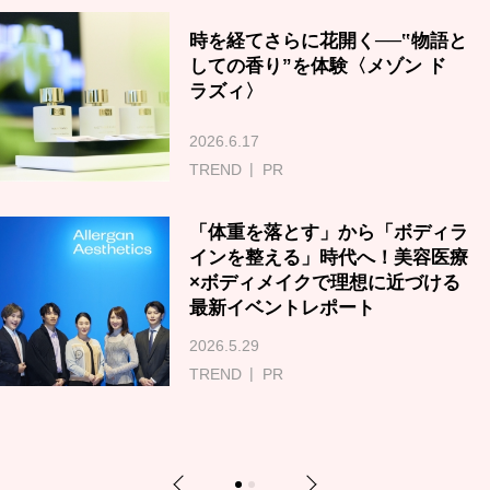
時を経てさらに花開く──‟物語と
しての香り”を体験〈メゾン ド
ラズィ〉
2026.6.17
TREND
PR
「体重を落とす」から「ボディラ
インを整える」時代へ！美容医療
×ボディメイクで理想に近づける
最新イベントレポート
2026.5.29
TREND
PR
Previous
Next