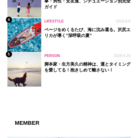
事・男性・女友達、シチュエーション別完全
ガイド
4
LIFESTYLE
2026.8.8
ページをめくるたび、海に沈み還る。沢尻エ
リカが導く‟深呼吸の夏”
5
PERSON
2026.4.20
脚本家・生方美久の精神は、運とタイミング
を愛してる！抱きしめて離さない！
MEMBER