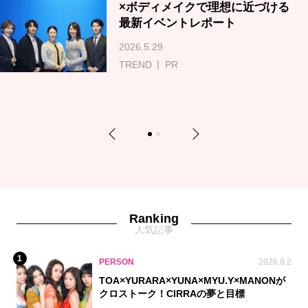
×ボディメイクで理想に近づける
最新イベントレポート
2026.5.29
TREND
PR
Previous
Next
1
2
Ranking
人気記事
1
PERSON
2026.8.2
TOA×YURARA×YUNA×MYU.Y×MANONが
クロストーク！CIRRAの夢と目標