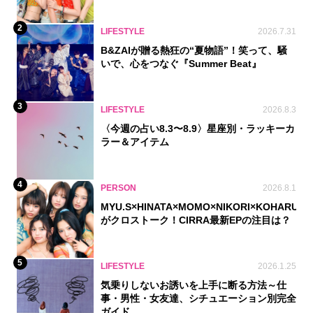
2
LIFESTYLE
2026.7.31
B&ZAIが贈る熱狂の“夏物語”！笑って、騒
いで、心をつなぐ『Summer Beat』
3
LIFESTYLE
2026.8.3
〈今週の占い8.3〜8.9〉星座別・ラッキーカ
ラー＆アイテム
4
PERSON
2026.8.1
MYU.S×HINATA×MOMO×NIKORI×KOHARU
がクロストーク！CIRRA最新EPの注目は？
5
LIFESTYLE
2026.1.25
気乗りしないお誘いを上手に断る方法～仕
事・男性・女友達、シチュエーション別完全
ガイド