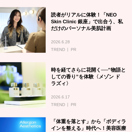
読者がリアルに体験！「NEO
Skin Clinic 銀座」で出合う、私
だけのパーソナル美肌計画
2026.6.28
TREND
PR
時を経てさらに花開く──‟物語と
しての香り”を体験〈メゾン ド
ラズィ〉
2026.6.17
TREND
PR
「体重を落とす」から「ボディラ
インを整える」時代へ！美容医療