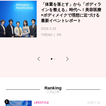
「体重を落とす」から「ボディラ
インを整える」時代へ！美容医療
×ボディメイクで理想に近づける
最新イベントレポート
2026.5.29
TREND
PR
Previous
Next
1
2
Ranking
人気記事
1
LIFESTYLE
2026.7.31