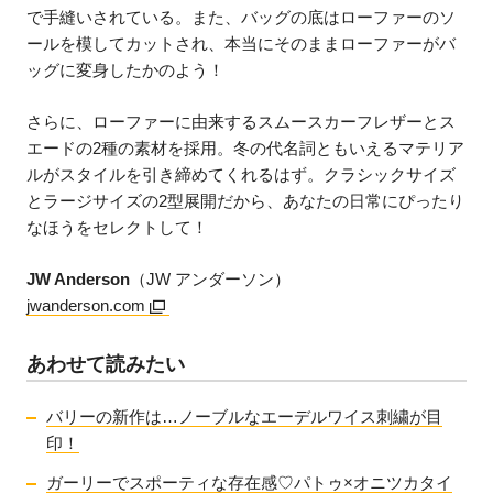
で手縫いされている。また、バッグの底はローファーのソ
ールを模してカットされ、本当にそのままローファーがバ
ッグに変身したかのよう！
さらに、ローファーに由来するスムースカーフレザーとス
エードの2種の素材を採用。冬の代名詞ともいえるマテリア
ルがスタイルを引き締めてくれるはず。クラシックサイズ
とラージサイズの2型展開だから、あなたの日常にぴったり
なほうをセレクトして！
JW Anderson
（JW アンダーソン）
jwanderson.com
あわせて読みたい
バリーの新作は…ノーブルなエーデルワイス刺繍が目
印！
ガーリーでスポーティな存在感♡パトゥ×オニツカタイ