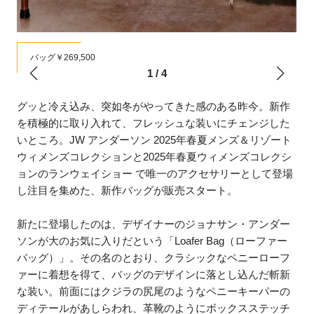
バッグ￥269,500
1
/
4
グッと冷え込み、突如冬がやってきた感のある昨今。新作
を積極的に取り入れて、フレッシュな装いにチェンジした
いところ。JW アンダーソン 2025年春夏メンズ＆リゾート
ウィメンズコレクションと2025年春夏ウィメンズコレクシ
ョンのランウェイショー で唯一のアクセサリーとして登場
し注目を集めた、新作バッグが販売スタート。
新たに登場したのは、デザイナーのジョナサン・アンダー
ソンが大のお気に入りだという「Loafer Bag（ローファー
バッグ）」。その名のとおり、クラシックなペニーローフ
ァーに着想を得て、バッグのデザインに落とし込んだ斬新
な装い。前面にはクジラの尻尾のようなペニーキーパーの
ディテールがあしらわれ、革靴のようにボックスステッチ