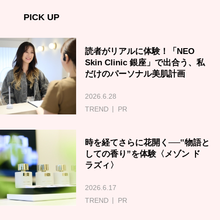
PICK UP
読者がリアルに体験！「NEO
Skin Clinic 銀座」で出合う、私
だけのパーソナル美肌計画
2026.6.28
TREND
PR
時を経てさらに花開く──‟物語と
しての香り”を体験〈メゾン ド
ラズィ〉
2026.6.17
TREND
PR