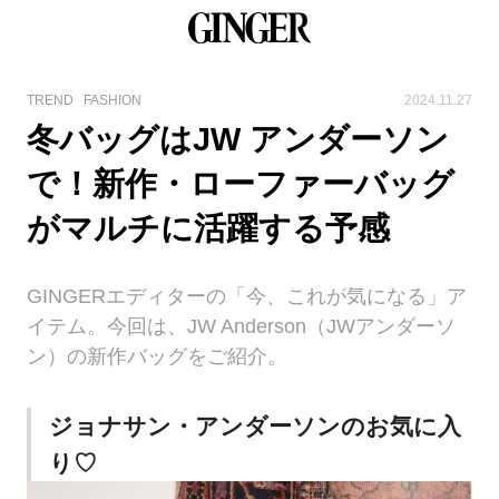
TREND
FASHION
2024.11.27
冬バッグはJW アンダーソン
で！新作・ローファーバッグ
がマルチに活躍する予感
GINGERエディターの「今、これが気になる」ア
イテム。今回は、JW Anderson（JWアンダーソ
ン）の新作バッグをご紹介。
ジョナサン・アンダーソンのお気に入
り♡