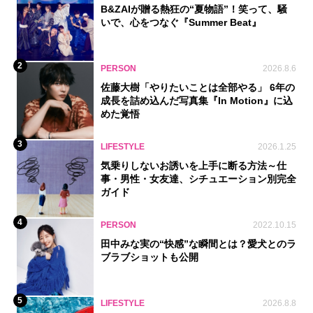
B&ZAIが贈る熱狂の“夏物語”！笑って、騒
いで、心をつなぐ『Summer Beat』
2
PERSON
2026.8.6
佐藤大樹「やりたいことは全部やる」 6年の
成長を詰め込んだ写真集『In Motion』に込
めた覚悟
3
LIFESTYLE
2026.1.25
気乗りしないお誘いを上手に断る方法～仕
事・男性・女友達、シチュエーション別完全
ガイド
4
PERSON
2022.10.15
田中みな実の“快感”な瞬間とは？愛犬とのラ
ブラブショットも公開
5
LIFESTYLE
2026.8.8