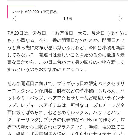
ハット￥99,000（予定価格）
1
/
6
7月29日は、天赦日、一粒万倍日、大安、母倉日（ぼそうに
ち）が重なる、今年一番の開運日なのだとか。開運日とい
うと真っ先に財布が思い浮かぶけれど、今回は小物を新調
してみない？ 開運日は新しいことを始めるのに最適＆最
高な日だから、この日に合わせて身の回りの小物を新しく
するというのもおすすめのアクション。
そんな開運日に向けて、プラダから日本限定のアクセサリ
ーコレクションが到着。財布などの革小物はもちろん、ハ
ットやミニバッグ、ヘアアクセサリーなど幅広いラインナ
ップ。レディースアイテムは、可憐なローズモチーフが全
面に散りばめられ、心ときめくルックス。ハットとバッ
グ、キーリングはプラダの代表的なRe-Nylonで作られ、世
界中の海から回収されたプラスチック、漁網、埋め立てご
み、繊維くずを再利用＆浄化して作られたサステナブルな