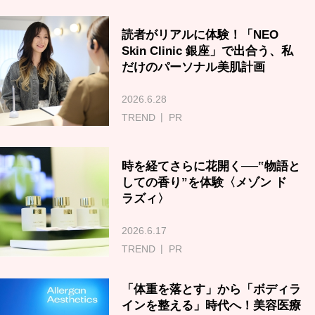
読者がリアルに体験！「NEO
Skin Clinic 銀座」で出合う、私
だけのパーソナル美肌計画
2026.6.28
TREND
PR
時を経てさらに花開く──‟物語と
しての香り”を体験〈メゾン ド
ラズィ〉
2026.6.17
TREND
PR
「体重を落とす」から「ボディラ
インを整える」時代へ！美容医療