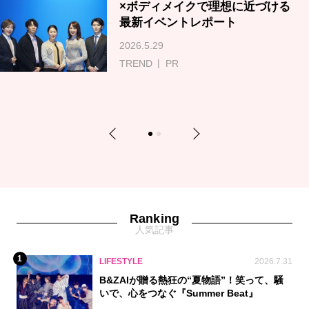
×ボディメイクで理想に近づける
最新イベントレポート
2026.5.29
TREND
PR
Previous
Next
1
2
Ranking
人気記事
1
LIFESTYLE
2026.7.31
B&ZAIが贈る熱狂の“夏物語”！笑って、騒
いで、心をつなぐ『Summer Beat』