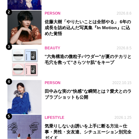
2
PERSON
2026.8.6
佐藤大樹「やりたいことは全部やる」 6年の
成長を詰め込んだ写真集『In Motion』に込
めた覚悟
3
BEAUTY
2026.8.5
‟六角構造の微粒子パウダー”が夏のテカリと
毛穴を救って‟さらツヤ肌”をキープ
4
PERSON
2022.10.15
田中みな実の“快感”な瞬間とは？愛犬とのラ
ブラブショットも公開
5
LIFESTYLE
2026.1.25
気乗りしないお誘いを上手に断る方法～仕
事・男性・女友達、シチュエーション別完全
ガイド