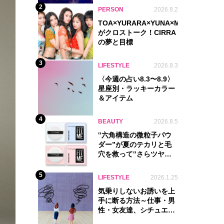
2
PERSON
2026.8.2
TOA×YURARA×YUNA×MYU.Y×MANO
がクロストーク！CIRRA
の夢と目標
3
LIFESTYLE
2026.8.3
〈今週の占い8.3〜8.9〉
星座別・ラッキーカラー
＆アイテム
4
BEAUTY
2026.8.5
‟六角構造の微粒子パウ
ダー”が夏のテカリと毛
穴を救って‟さらツヤ
肌”をキープ
5
LIFESTYLE
2026.1.25
気乗りしないお誘いを上
手に断る方法～仕事・男
性・女友達、シチュエー
ション別完全ガイド