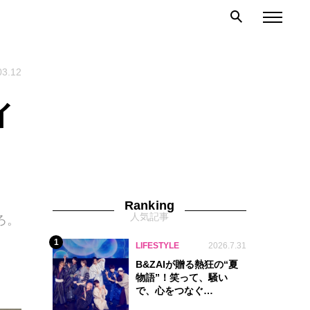
03.12
ィ
Ranking
人気記事
ろ。
1
LIFESTYLE
2026.7.31
B&ZAIが贈る熱狂の“夏
物語”！笑って、騒い
で、心をつなぐ
『Summer Beat』