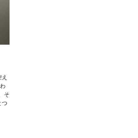
控え
らわ
、そ
とつ