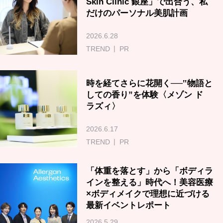
Skin Clinic 銀座」で出合う、私
だけのパーソナル美肌計画
2026.6.28
TREND
PR
時を経てさらに花開く──‟物語と
しての香り”を体験〈メゾン ド
ラズィ〉
2026.6.17
TREND
PR
「体重を落とす」から「ボディラ
インを整える」時代へ！美容医療
×ボディメイクで理想に近づける
最新イベントレポート
2026.5.29