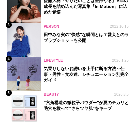
佐藤大樹「やりたいことは全部やる」 6年の
成長を詰め込んだ写真集『In Motion』に込
めた覚悟
3
PERSON
2022.10.15
田中みな実の“快感”な瞬間とは？愛犬とのラ
ブラブショットも公開
4
LIFESTYLE
2026.1.25
気乗りしないお誘いを上手に断る方法～仕
事・男性・女友達、シチュエーション別完全
ガイド
5
BEAUTY
2026.8.5
‟六角構造の微粒子パウダー”が夏のテカリと
毛穴を救って‟さらツヤ肌”をキープ