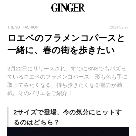
TREND
FASHION
2024.02.27
ロエベのフラメンコパースと
一緒に、春の街を歩きたい
2月22日にリリースされ、すでにSNSでもバズっ
ているロエベのフラメンコパース。形も色も手に
取ってみたくなる、持ち歩きたくなる魅力が満
載。そのバリエをご紹介！
2サイズで登場、今の気分にヒットす
るのはどちら？