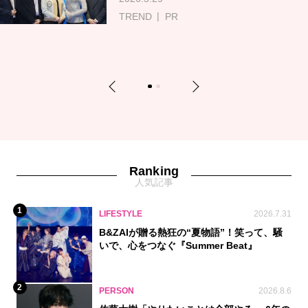
TREND
PR
Previous
Next
1
2
Ranking
人気記事
1
LIFESTYLE
2026.7.31
B&ZAIが贈る熱狂の“夏物語”！笑って、騒
いで、心をつなぐ『Summer Beat』
2
PERSON
2026.8.6