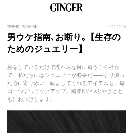
TREND
FASHION
2021.12.16
男ウケ指南､お断り｡【生存の
ためのジュエリー】
息をしているだけで理不尽な目に遭うこの社会
で、私たちにはジュエリーが必要だ――すり減っ
た心に寄り添い、励ましてくれるアイテムを、毎
日一つずつピックアップ。編集Kのつぶやきとと
もにお届けします。