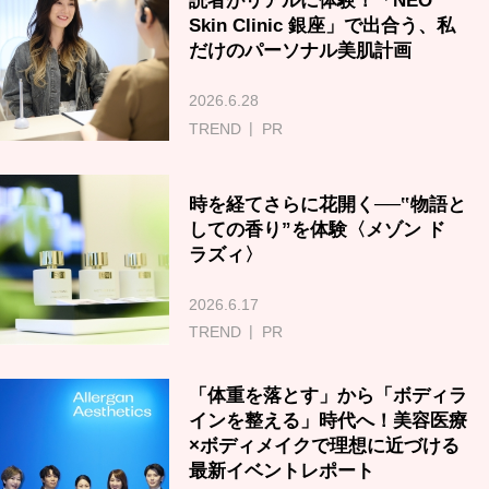
読者がリアルに体験！「NEO
Skin Clinic 銀座」で出合う、私
だけのパーソナル美肌計画
2026.6.28
TREND
PR
時を経てさらに花開く──‟物語と
しての香り”を体験〈メゾン ド
ラズィ〉
2026.6.17
TREND
PR
「体重を落とす」から「ボディラ
インを整える」時代へ！美容医療
×ボディメイクで理想に近づける
最新イベントレポート