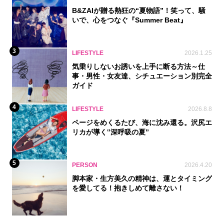
B&ZAIが贈る熱狂の“夏物語”！笑って、騒
いで、心をつなぐ『Summer Beat』
3
LIFESTYLE
2026.1.25
気乗りしないお誘いを上手に断る方法～仕
事・男性・女友達、シチュエーション別完全
ガイド
4
LIFESTYLE
2026.8.8
ページをめくるたび、海に沈み還る。沢尻エ
リカが導く‟深呼吸の夏”
5
PERSON
2026.4.20
脚本家・生方美久の精神は、運とタイミング
を愛してる！抱きしめて離さない！