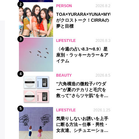
2
PERSON
2026.8.2
TOA×YURARA×YUNA×MYU.Y×MANON
がクロストーク！CIRRAの
夢と目標
3
LIFESTYLE
2026.8.3
〈今週の占い8.3〜8.9〉星
座別・ラッキーカラー＆ア
イテム
4
BEAUTY
2026.8.5
‟六角構造の微粒子パウダ
ー”が夏のテカリと毛穴を
救って‟さらツヤ肌”をキー
プ
5
LIFESTYLE
2026.1.25
気乗りしないお誘いを上手
に断る方法～仕事・男性・
女友達、シチュエーション
別完全ガイド