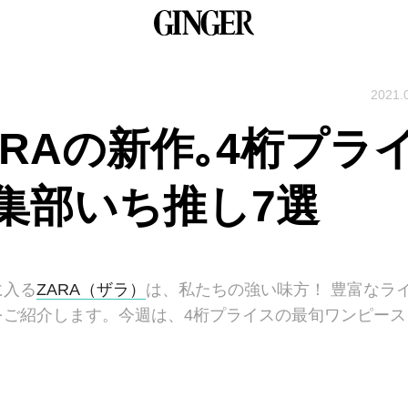
2021.
RAの新作｡4桁プラ
集部いち推し7選
に入る
ZARA（ザラ）
は、私たちの強い味方！ 豊富なラ
をご紹介します。今週は、4桁プライスの最旬ワンピース