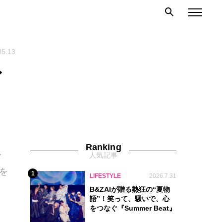
05.13
イ
Ranking
人気記事
イ
を
1
LIFESTYLE
2026.7.31
B&ZAIが贈る熱狂の“夏物
語”！笑って、騒いで、心
をつなぐ『Summer Beat』