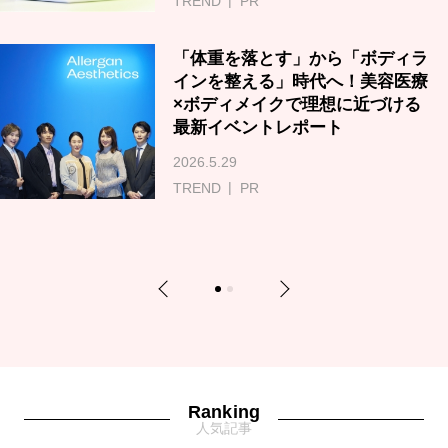
TREND
PR
「体重を落とす」から「ボディラ
インを整える」時代へ！美容医療
×ボディメイクで理想に近づける
最新イベントレポート
2026.5.29
TREND
PR
Previous
Next
1
2
Ranking
人気記事