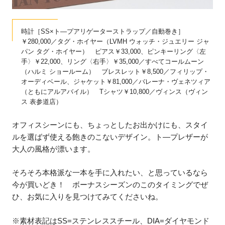
時計［SS×ト―プアリゲーターストラップ／自動巻き］
￥280,000／タグ・ホイヤー（LVMH ウォッチ・ジュエリー ジャ
パン タグ・ホイヤー） ピアス￥33,000、ピンキーリング〈左
手〉￥22,000、リング〈右手〉￥35,000／すべてコールムーン
（ハルミ ショールーム） ブレスレット￥8,500／フィリップ・
オーディベール、ジャケット￥81,000／バレーナ・ヴェネツィア
（ともにアルアバイル） Tシャツ￥10,800／ヴィンス（ヴィン
ス 表参道店）
オフィスシーンにも、ちょっとしたお出かけにも、スタイ
ルを選ばず使える飽きのこないデザイン。ト―プレザーが
大人の風格が漂います。
そろそろ本格派な一本を手に入れたい、と思っているなら
今が買いどき！ ボーナスシーズンのこのタイミングでぜ
ひ、お気に入りを見つけてみてくださいね。
※素材表記はSS=ステンレススチール、DIA=ダイヤモンド