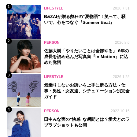
1
LIFESTYLE
2026.7.31
B&ZAIが贈る熱狂の“夏物語”！笑って、騒
いで、心をつなぐ『Summer Beat』
2
PERSON
2026.8.6
佐藤大樹「やりたいことは全部やる」 6年の
成長を詰め込んだ写真集『In Motion』に込
めた覚悟
3
LIFESTYLE
2026.1.25
気乗りしないお誘いを上手に断る方法～仕
事・男性・女友達、シチュエーション別完全
ガイド
4
PERSON
2022.10.15
田中みな実の“快感”な瞬間とは？愛犬とのラ
ブラブショットも公開