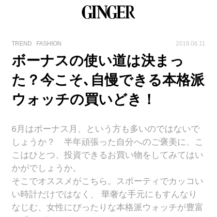
TREND
FASHION
2019.06.11
ボーナスの使い道は決まっ
た？今こそ､自慢できる本格派
ウォッチの買いどき！
6月はボーナス月、という方も多いのではないで
しょうか？ 半年頑張った自分へのご褒美に、こ
こはひとつ、投資できるお買い物をしてみてはい
かがでしょうか。
そこでオススメがこちら。スポーティでカッコい
い時計だけではなく、 華奢な手元にもすんなり
なじむ、女性にぴったりな本格派ウォッチが豊富