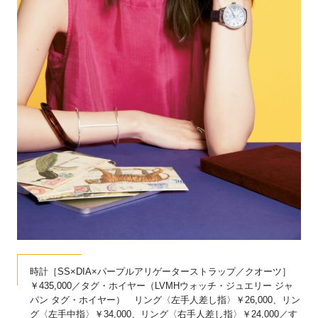
時計［SS×DIA×パープルアリゲーターストラップ／クオーツ］
￥435,000／タグ・ホイヤー（LVMHウォッチ・ジュエリー ジャ
パン タグ・ホイヤー） リング〈左手人差し指〉￥26,000、リン
グ〈左手中指〉￥34,000、リング〈右手人差し指〉￥24,000／す