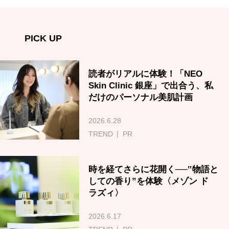
PICK UP
読者がリアルに体験！「NEO
Skin Clinic 銀座」で出合う、私
だけのパーソナル美肌計画
2026.6.28
TREND
PR
時を経てさらに花開く──‟物語と
しての香り”を体験〈メゾン ド
ラズィ〉
2026.6.17