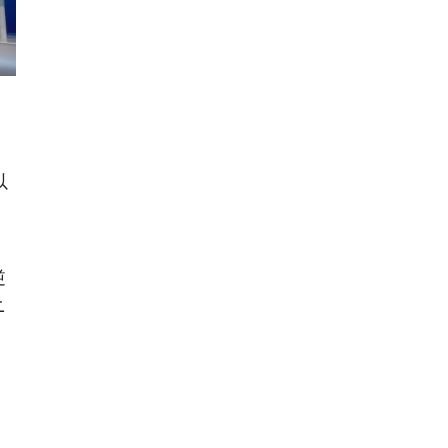
以
逆
ニ
。