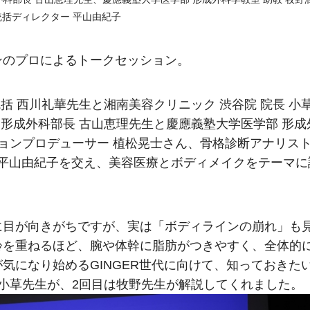
統括ディレクター 平山由紀子
ンのプロによるトークセッション。
括 西川礼華先生と湘南美容クリニック 渋谷院 院長 小
 形成外科部長 古山恵理先生と慶應義塾大学医学部 形成
ションプロデューサー 植松晃士さん、骨格診断アナリス
ー 平山由紀子を交え、美容医療とボディメイクをテーマに
に目が向きがちですが、実は「ボディラインの崩れ」も
齢を重ねるほど、腕や体幹に脂肪がつきやすく、全体的
気になり始めるGINGER世代に向けて、知っておきた
小草先生が、2回目は牧野先生が解説してくれました。