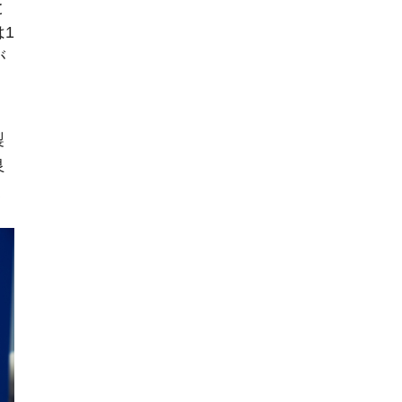
と
1
が
製
良
く