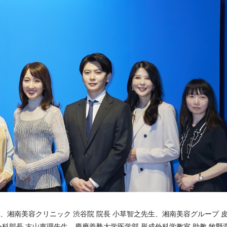
、湘南美容クリニック 渋谷院 院長 小草智之先生、湘南美容グループ 
科部長 古山恵理先生、慶應義塾大学医学部 形成外科学教室 助教 牧野