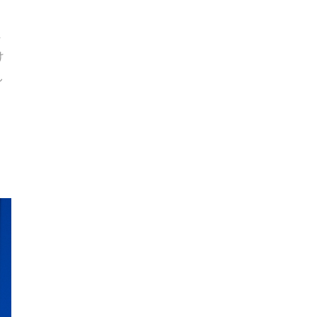
ト
け
し