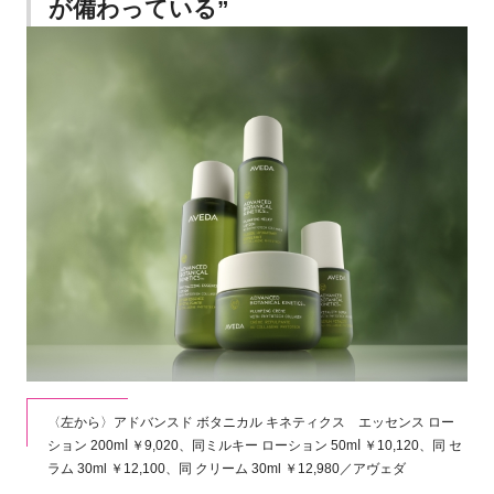
が備わっている”
〈左から〉アドバンスド ボタニカル キネティクス エッセンス ロー
ション 200mⅼ ￥9,020、同ミルキー ローション 50mⅼ ￥10,120、同 セ
ラム 30ml ￥12,100、同 クリーム 30ml ￥12,980／アヴェダ