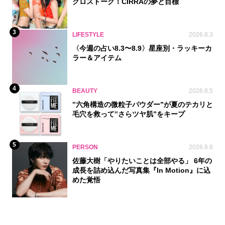
クロストーク！CIRRAの夢と目標
3
LIFESTYLE
2026.8.3
〈今週の占い8.3〜8.9〉星座別・ラッキーカ
ラー＆アイテム
4
BEAUTY
2026.8.5
‟六角構造の微粒子パウダー”が夏のテカリと
毛穴を救って‟さらツヤ肌”をキープ
5
PERSON
2026.8.6
佐藤大樹「やりたいことは全部やる」 6年の
成長を詰め込んだ写真集『In Motion』に込
めた覚悟