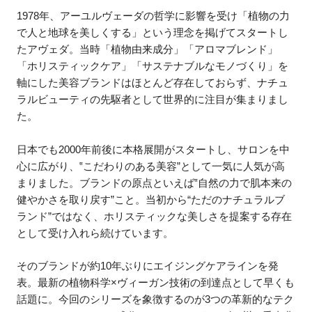
1978年、アーユルヴェーダの哲学に影響を受け「植物の力
で人と地球を美しくする」という理念を掲げてスタートし
たアヴェダ。当時「植物由来成分」「アロマブレンド」
「ホリスティックケア」「サステナブルなモノづくり」を
軸にした美容ブランドはほとんど存在しておらず、ナチュ
ラルビューティの先駆者として世界的に注目が集まりまし
た。
日本でも2000年前後に本格展開がスタートし、サロンを中
心に広がり、‟こだわりのある美容”として一気に人気が高
まりました。ブランドの原点といえば‟自然の力で肌本来の
健やかさを取り戻す”こと。当初から“ただのナチュラルブ
ランド”ではなく、ホリスティックな美しさを提案する存在
として受け入れら続けています。
そのブランドが約10年ぶりにエイジングケアラインを発
表。最新の植物科学×ヴィーガン技術の到達点として早くも
話題に。今回のシリーズを象徴するのが3つの革新的なテク