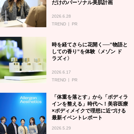
だけのパーソナル美肌計画
2026.6.28
TREND
PR
時を経てさらに花開く──‟物語と
しての香り”を体験〈メゾン ド
ラズィ〉
2026.6.17
TREND
PR
「体重を落とす」から「ボディラ
インを整える」時代へ！美容医療
×ボディメイクで理想に近づける
最新イベントレポート
2026.5.29