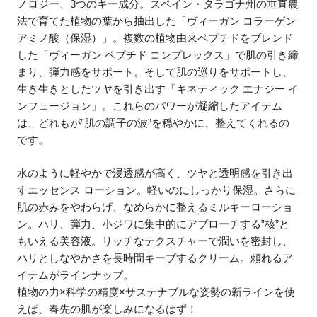
ノロジー、3つのキー成分。スペイン・タラゴナ州の垂直農
法で育てた植物の葉から抽出した「ヴィーガン コラーゲン
アミノ酸（保湿）」。複数の植物由来ペプチドをブレンド
した「ヴィーガン ペプチド コンプレックス」で肌の引き締
まり、弾力感をサポート。そして肌の巡りをサポートし、
生き生きとしたツヤを引き出す「キネティック エナジー イ
ンフュージョン」。これらのパワーが凝縮したアイテム
は、どれもが‟肌の調子の波”を穏やかに、整えてくれるの
です。
水のように軽やかで浸透感が高く、ツヤと透明感を引き出
すエッセンス ローション。軽いのにしっかり保湿。さらに
肌の赤みをやわらげ、なめらかに整えるミルキーローショ
ン。ハリ、弾力、小ジワに集中的にアプローチする‟核”と
もいえる美容液。リッチなテクスチャーで潤いを密封し、
ハリとしなやかさを長時間キープするクリーム。頼れるア
イテムがラインナップ。
植物の力×科学の精度×サステナブルな姿勢の新ラインを使
えば、春先の肌が楽しみになるはず！