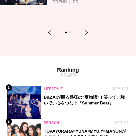
TREND
PR
Previous
Next
1
2
Ranking
人気記事
1
LIFESTYLE
2026.7.31
B&ZAIが贈る熱狂の“夏物語”！笑って、騒
いで、心をつなぐ『Summer Beat』
2
PERSON
2026.8.2
TOA×YURARA×YUNA×MYU.Y×MANONが