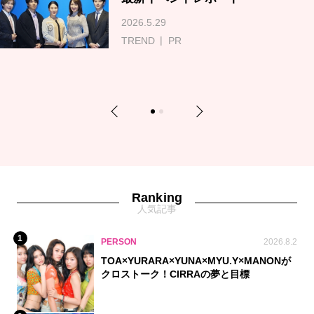
2026.5.29
TREND
PR
Previous
Next
1
2
Ranking
人気記事
1
PERSON
2026.8.2
TOA×YURARA×YUNA×MYU.Y×MANONが
クロストーク！CIRRAの夢と目標