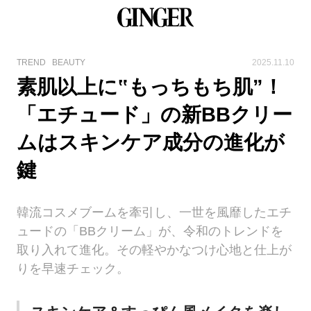
TREND
BEAUTY
2025.11.10
素肌以上に‟もっちもち肌”！
「エチュード」の新BBクリー
ムはスキンケア成分の進化が
鍵
韓流コスメブームを牽引し、一世を風靡したエチ
ュードの「BBクリーム」が、令和のトレンドを
取り入れて進化。その軽やかなつけ心地と仕上が
りを早速チェック。