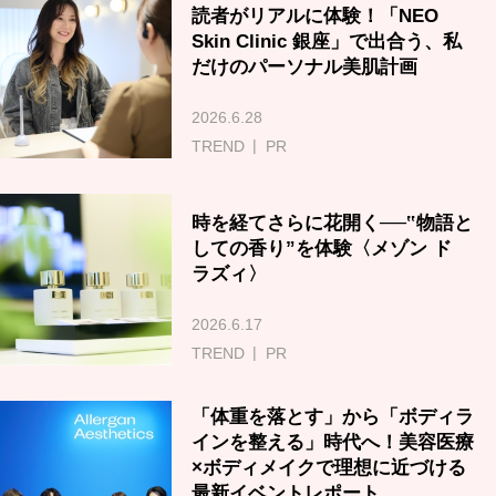
読者がリアルに体験！「NEO
Skin Clinic 銀座」で出合う、私
だけのパーソナル美肌計画
2026.6.28
TREND
PR
時を経てさらに花開く──‟物語と
しての香り”を体験〈メゾン ド
ラズィ〉
2026.6.17
TREND
PR
「体重を落とす」から「ボディラ
インを整える」時代へ！美容医療
×ボディメイクで理想に近づける
最新イベントレポート