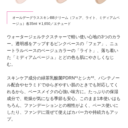
オールデーグラススキンBBクリーム（フェア、ライト、ミディアムベ
ージュ）各35ml ￥1,650／エチュード
ウォータージェルテクスチャーで軽い使い心地の3つのカラ
ー。透明感をアップするピンクベースの「フェア」、ニュ
ートラルベースのベージュカラーの「ライト」、落ち着い
た「ミディアムベージュ」とどの色も肌にやさしくなじ
む。
スキンケア成分の緑茶乳酸菌PDRN*¹とシカ*²、パンテノー
ル配合やセラミドでゆらぎやすい肌のときでも対応してく
れるから、ベースメイクの心強い味方に。たっぷりの保湿
成分で、乾燥が気になる季節も安心。このまま1本使いはも
ちろん、ファンデーションとの相性がよく、ベース使いに
したり、ファンデに混ぜて使えばカバー力や持続力もアッ
プ。