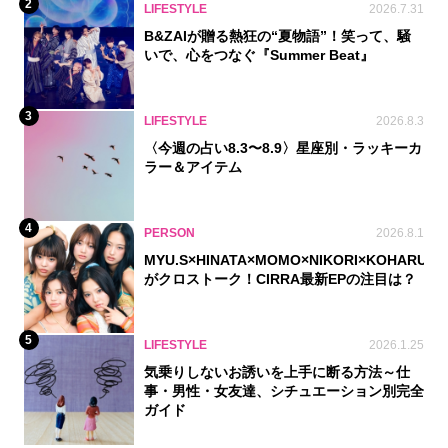
2
LIFESTYLE
2026.7.31
B&ZAIが贈る熱狂の“夏物語”！笑って、騒
いで、心をつなぐ『Summer Beat』
3
LIFESTYLE
2026.8.3
〈今週の占い8.3〜8.9〉星座別・ラッキーカ
ラー＆アイテム
4
PERSON
2026.8.1
MYU.S×HINATA×MOMO×NIKORI×KOHARU
がクロストーク！CIRRA最新EPの注目は？
5
LIFESTYLE
2026.1.25
気乗りしないお誘いを上手に断る方法～仕
事・男性・女友達、シチュエーション別完全
ガイド