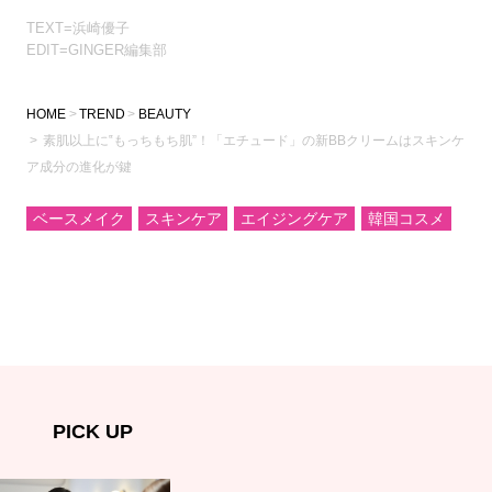
TEXT=浜崎優子
EDIT=GINGER編集部
HOME
TREND
BEAUTY
素肌以上に‟もっちもち肌”！「エチュード」の新BBクリームはスキンケ
ア成分の進化が鍵
ベースメイク
スキンケア
エイジングケア
韓国コスメ
PICK UP