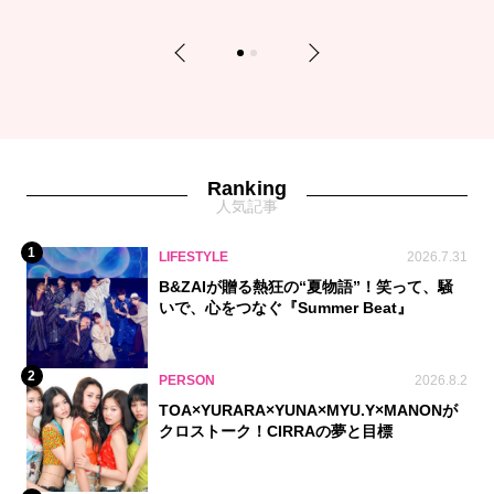
Previous
Next
1
2
Ranking
人気記事
1
LIFESTYLE
2026.7.31
B&ZAIが贈る熱狂の“夏物語”！笑って、騒
いで、心をつなぐ『Summer Beat』
2
PERSON
2026.8.2
TOA×YURARA×YUNA×MYU.Y×MANONが
クロストーク！CIRRAの夢と目標