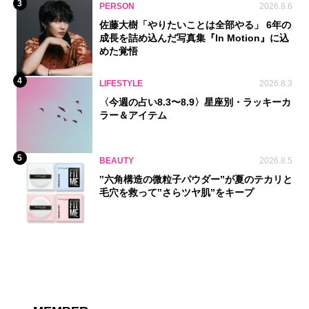
3
PERSON
2026.8.6
佐藤大樹「やりたいことは全部やる」 6年の
成長を詰め込んだ写真集『In Motion』に込
めた覚悟
4
LIFESTYLE
2026.8.3
〈今週の占い8.3〜8.9〉星座別・ラッキーカ
ラー＆アイテム
5
BEAUTY
2026.8.5
‟六角構造の微粒子パウダー”が夏のテカリと
毛穴を救って‟さらツヤ肌”をキープ