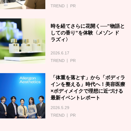
TREND
PR
時を経てさらに花開く──‟物語と
しての香り”を体験〈メゾン ド
ラズィ〉
2026.6.17
TREND
PR
「体重を落とす」から「ボディラ
インを整える」時代へ！美容医療
×ボディメイクで理想に近づける
最新イベントレポート
2026.5.29
TREND
PR