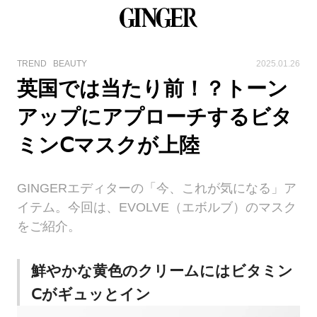
TREND
BEAUTY
2025.01.26
英国では当たり前！？トーン
アップにアプローチするビタ
ミンⅭマスクが上陸
GINGERエディターの「今、これが気になる」ア
イテム。今回は、EVOLVE（エボルブ）のマスク
をご紹介。
鮮やかな黄色のクリームにはビタミン
Ⅽがギュッとイン