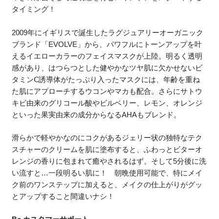
タイミング！
2009年にイギリスで誕生したラグジュアリーオーガニック
ブランド「EVOLVE」から、パワフルにトーンアップを叶
えるイエローカラーのフェイスマスクが上陸。明るく透明
感があり、はつらつとした健やかなツヤ肌に欠かせないビ
タミンⅭ誘導体がたっぷり入ったマスクには、年齢を重ね
た肌にアプローチするウコンやマカも配合。さらにサトウ
キビ由来のグリコール酸やビルベリー、レモン、オレンジ
といった果実由来の成分からなるAHAもブレンド。
滑らかで軽やかなのにコクがあるジェリー状の独特なテク
スチャーのクリームを肌に塗布すると、ふわっとビターオ
レンジの香りに包まれて癒やされるはず。そして5分後に洗
い流すと…一段明るい肌に！ 朝晩使用可能で、特にメイ
ク前のワンステップに加えると、メイクの仕上がりがグッ
とアップすること間違いナシ！