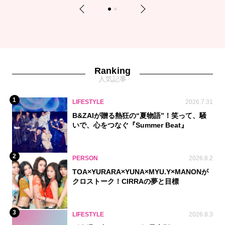
Previous
Next
1
2
Ranking
人気記事
1
LIFESTYLE
2026.7.31
B&ZAIが贈る熱狂の“夏物語”！笑って、騒
いで、心をつなぐ『Summer Beat』
2
PERSON
2026.8.2
TOA×YURARA×YUNA×MYU.Y×MANONが
クロストーク！CIRRAの夢と目標
3
LIFESTYLE
2026.8.3