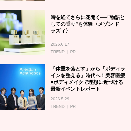
時を経てさらに花開く──‟物語と
しての香り”を体験〈メゾン ド
ラズィ〉
2026.6.17
TREND
PR
「体重を落とす」から「ボディラ
インを整える」時代へ！美容医療
×ボディメイクで理想に近づける
最新イベントレポート
2026.5.29
TREND
PR