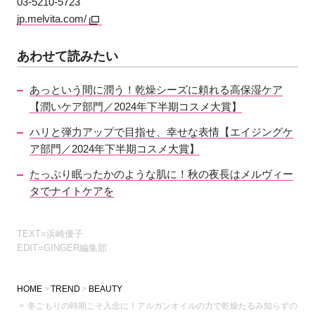
03‐5210‐5723
jp.melvita.com/
あわせて読みたい
あっという間に潤う！乾燥シーズに頼れる高保湿ケア
【潤いケア部門／2024年下半期コスメ大賞】
ハリと弾力アップで目指せ、幸せな表情【エイジングケ
ア部門／2024年下半期コスメ大賞】
たっぷり眠ったかのような肌に！秋の夜長はメルヴィー
タでナイトケアを
TEXT=浜崎優子
EDIT=GINGER編集部
HOME
TREND
BEAUTY
冬ごもりの時期こそ入念に！アルガンオイルの力で乾燥たるみ知らずの