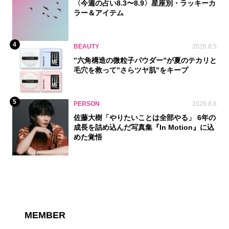
〈今週の占い8.3〜8.9〉星座別・ラッキーカ
ラー＆アイテム
4
BEAUTY
2026.8.5
‟六角構造の微粒子パウダー”が夏のテカリと
毛穴を救って‟さらツヤ肌”をキープ
5
PERSON
2026.8.6
佐藤大樹「やりたいことは全部やる」 6年の
成長を詰め込んだ写真集『In Motion』に込
めた覚悟
MEMBER