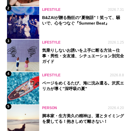
2
LIFESTYLE
2026.7.31
B&ZAIが贈る熱狂の“夏物語”！笑って、騒
いで、心をつなぐ『Summer Beat』
3
LIFESTYLE
2026.1.25
気乗りしないお誘いを上手に断る方法～仕
事・男性・女友達、シチュエーション別完全
ガイド
4
LIFESTYLE
2026.8.8
ページをめくるたび、海に沈み還る。沢尻エ
リカが導く‟深呼吸の夏”
5
PERSON
2026.4.20
脚本家・生方美久の精神は、運とタイミング
を愛してる！抱きしめて離さない！