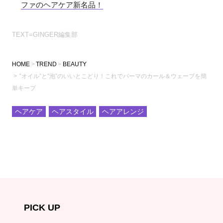
ファのヘアケア新名品！
TEXT=GINGER編集部
HOME
TREND
BEAUTY
‟オイル”と‟泡”のいいとこどり！これでパーマのカール＆ウェーブを簡
単キープ
ヘアケア
ヘアスタイル
ヘアアレンジ
PICK UP