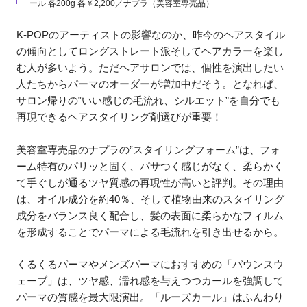
ール 各200g 各￥2,200／ナプラ（美容室専売品）
K-POPのアーティストの影響なのか、昨今のヘアスタイル
の傾向としてロングストレート派そしてヘアカラーを楽し
む人が多いよう。ただヘアサロンでは、個性を演出したい
人たちからパーマのオーダーが増加中だそう。となれば、
サロン帰りの‟いい感じの毛流れ、シルエット”を自分でも
再現できるヘアスタイリング剤選びが重要！
美容室専売品のナプラの‟スタイリングフォーム”は、フォ
ーム特有のパリッと固く、パサつく感じがなく、柔らかく
て手ぐしが通るツヤ質感の再現性が高いと評判。その理由
は、オイル成分を約40％、そして植物由来のスタイリング
成分をバランス良く配合し、髪の表面に柔らかなフィルム
を形成することでパーマによる毛流れを引き出せるから。
くるくるパーマやメンズパーマにおすすめの「バウンスウ
ェーブ」は、ツヤ感、濡れ感を与えつつカールを強調して
パーマの質感を最大限演出。「ルーズカール」はふんわり