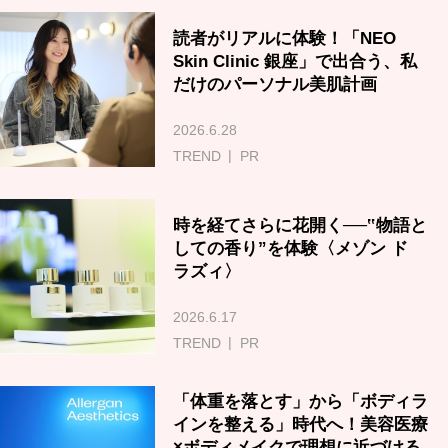
読者がリアルに体験！「NEO
Skin Clinic 銀座」で出合う、私
だけのパーソナル美肌計画
2026.6.28
TREND
PR
時を経てさらに花開く──‟物語と
しての香り”を体験〈メゾン ド
ラズィ〉
2026.6.17
TREND
PR
「体重を落とす」から「ボディラ
インを整える」時代へ！美容医療
×ボディメイクで理想に近づける