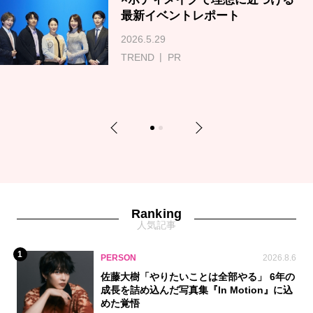
最新イベントレポート
2026.5.29
TREND
PR
Previous
Next
1
2
Ranking
人気記事
1
PERSON
2026.8.6
佐藤大樹「やりたいことは全部やる」 6年の
成長を詰め込んだ写真集『In Motion』に込
めた覚悟