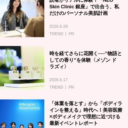
読者がリアルに体験！「NEO
Skin Clinic 銀座」で出合う、私
だけのパーソナル美肌計画
2026.6.28
TREND
PR
時を経てさらに花開く──‟物語と
しての香り”を体験〈メゾン ド
ラズィ〉
2026.6.17
TREND
PR
「体重を落とす」から「ボディラ
インを整える」時代へ！美容医療
×ボディメイクで理想に近づける
最新イベントレポート