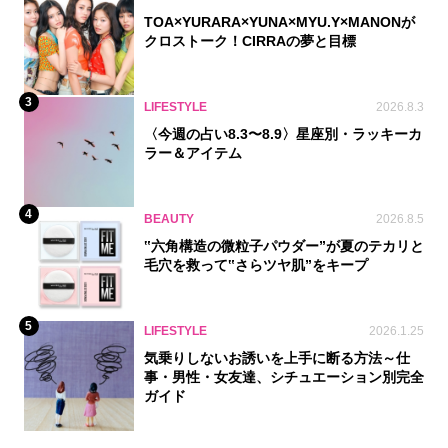
TOA×YURARA×YUNA×MYU.Y×MANONが
クロストーク！CIRRAの夢と目標
3
LIFESTYLE
2026.8.3
〈今週の占い8.3〜8.9〉星座別・ラッキーカ
ラー＆アイテム
4
BEAUTY
2026.8.5
‟六角構造の微粒子パウダー”が夏のテカリと
毛穴を救って‟さらツヤ肌”をキープ
5
LIFESTYLE
2026.1.25
気乗りしないお誘いを上手に断る方法～仕
事・男性・女友達、シチュエーション別完全
ガイド