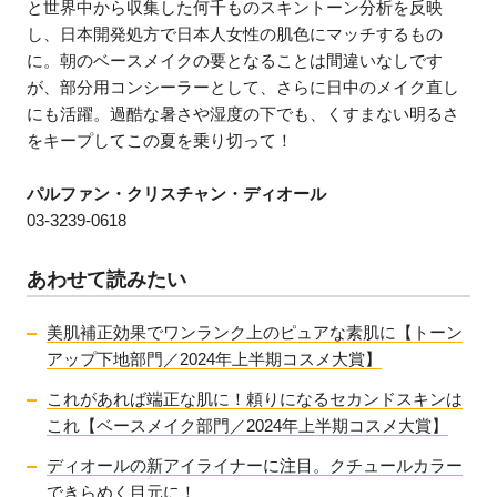
と世界中から収集した何千ものスキントーン分析を反映
し、日本開発処方で日本人女性の肌色にマッチするもの
に。朝のベースメイクの要となることは間違いなしです
が、部分用コンシーラーとして、さらに日中のメイク直し
にも活躍。過酷な暑さや湿度の下でも、くすまない明るさ
をキープしてこの夏を乗り切って！
パルファン・クリスチャン・ディオール
03-3239-0618
あわせて読みたい
美肌補正効果でワンランク上のピュアな素肌に【トーン
アップ下地部門／2024年上半期コスメ大賞】
これがあれば端正な肌に！頼りになるセカンドスキンは
これ【ベースメイク部門／2024年上半期コスメ大賞】
ディオールの新アイライナーに注目。クチュールカラー
できらめく目元に！