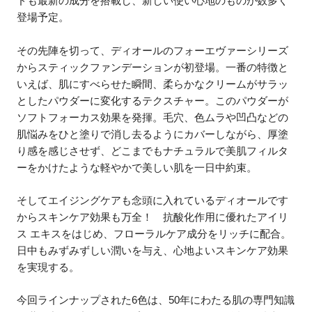
ドも最新の成分を搭載し、新しい使い心地のものが数多く
登場予定。
その先陣を切って、ディオールのフォーエヴァーシリーズ
からスティックファンデーションが初登場。一番の特徴と
いえば、肌にすべらせた瞬間、柔らかなクリームがサラッ
としたパウダーに変化するテクスチャー。このパウダーが
ソフトフォーカス効果を発揮。毛穴、色ムラや凹凸などの
肌悩みをひと塗りで消し去るようにカバーしながら、厚塗
り感を感じさせず、どこまでもナチュラルで美肌フィルタ
ーをかけたような軽やかで美しい肌を一日中約束。
そしてエイジングケアも念頭に入れているディオールです
からスキンケア効果も万全！ 抗酸化作用に優れたアイリ
ス エキスをはじめ、フローラルケア成分をリッチに配合。
日中もみずみずしい潤いを与え、心地よいスキンケア効果
を実現する。
今回ラインナップされた6色は、50年にわたる肌の専門知識