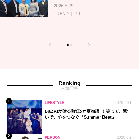
2026.5.29
TREND
PR
Previous
Next
1
2
Ranking
人気記事
1
LIFESTYLE
2026.7.31
B&ZAIが贈る熱狂の“夏物語”！笑って、騒
いで、心をつなぐ『Summer Beat』
2
PERSON
2026.8.2