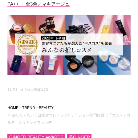
PA++++ 全3色／マキアージュ
TEXT=GINGER編集部
HOME
TREND
BEAUTY
崩したくない日は絶対コレ！ファンデーション部門銀賞は「コスメデコ
ルテ」のリキッドファンデ
GINGER BEAUTY AWARDS
美GINGER