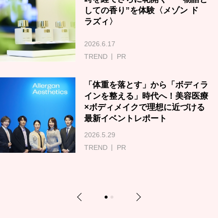
しての香り”を体験〈メゾン ド
ラズィ〉
2026.6.17
TREND
PR
「体重を落とす」から「ボディラ
インを整える」時代へ！美容医療
×ボディメイクで理想に近づける
最新イベントレポート
2026.5.29
TREND
PR
Previous
Next
1
2