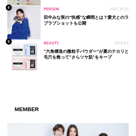
4
PERSON
2022.10.15
田中みな実の“快感”な瞬間とは？愛犬とのラ
ブラブショットも公開
5
BEAUTY
2026.8.5
‟六角構造の微粒子パウダー”が夏のテカリと
毛穴を救って‟さらツヤ肌”をキープ
MEMBER