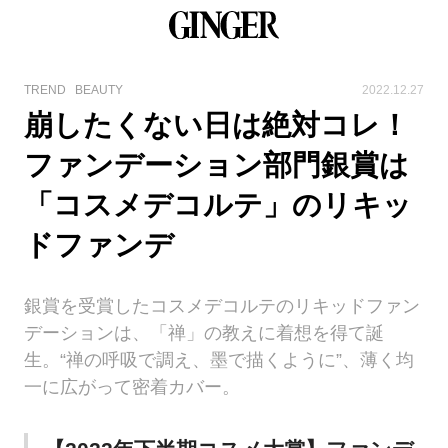
TREND
BEAUTY
2022.12.27
崩したくない日は絶対コレ！
ファンデーション部門銀賞は
「コスメデコルテ」のリキッ
ドファンデ
銀賞を受賞したコスメデコルテのリキッドファン
デーションは、「禅」の教えに着想を得て誕
生。“禅の呼吸で調え、墨で描くように”、薄く均
一に広がって密着カバー。