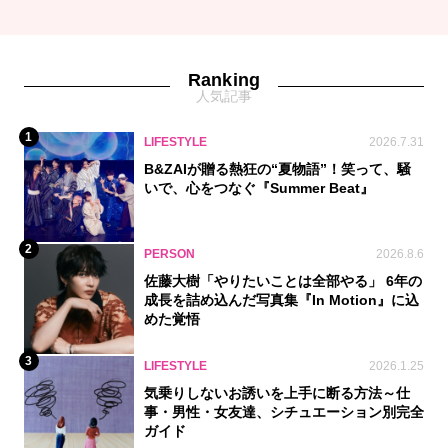
Ranking
人気記事
1
LIFESTYLE
2026.7.31
B&ZAIが贈る熱狂の“夏物語”！笑って、騒
いで、心をつなぐ『Summer Beat』
2
PERSON
2026.8.6
佐藤大樹「やりたいことは全部やる」 6年の
成長を詰め込んだ写真集『In Motion』に込
めた覚悟
3
LIFESTYLE
2026.1.25
気乗りしないお誘いを上手に断る方法～仕
事・男性・女友達、シチュエーション別完全
ガイド