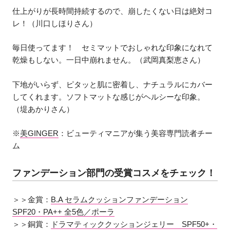
仕上がりが長時間持続するので、崩したくない日は絶対コ
レ！（川口しほりさん）
毎日使ってます！ セミマットでおしゃれな印象になれて
乾燥もしない。一日中崩れません。（武岡真梨恵さん）
下地がいらず、ピタッと肌に密着し、ナチュラルにカバー
してくれます。ソフトマットな感じがヘルシーな印象。
（堤あかりさん）
※
美GINGER
：ビューティマニアが集う美容専門読者チー
ム
ファンデーション部門の受賞コスメをチェック！
＞＞金賞：
B.A セラムクッションファンデーション
SPF20・PA++ 全5色／ポーラ
＞＞銅賞：
ドラマティッククッションジェリー SPF50+・