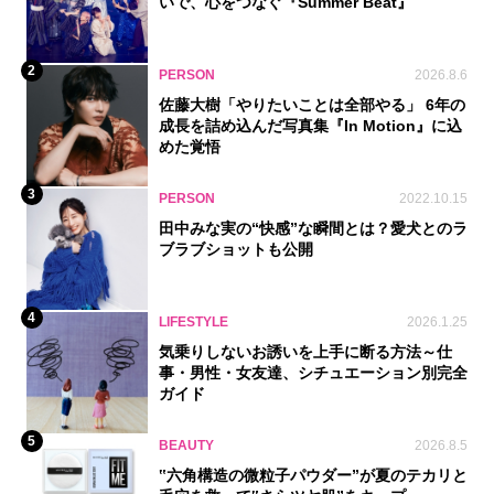
いで、心をつなぐ『Summer Beat』
2
PERSON
2026.8.6
佐藤大樹「やりたいことは全部やる」 6年の
成長を詰め込んだ写真集『In Motion』に込
めた覚悟
3
PERSON
2022.10.15
田中みな実の“快感”な瞬間とは？愛犬とのラ
ブラブショットも公開
4
LIFESTYLE
2026.1.25
気乗りしないお誘いを上手に断る方法～仕
事・男性・女友達、シチュエーション別完全
ガイド
5
BEAUTY
2026.8.5
‟六角構造の微粒子パウダー”が夏のテカリと