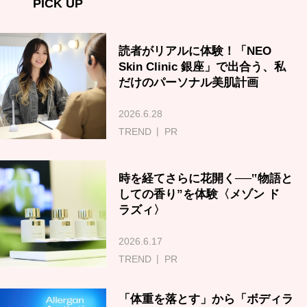
PICK UP
読者がリアルに体験！「NEO
Skin Clinic 銀座」で出合う、私
だけのパーソナル美肌計画
2026.6.28
TREND
PR
時を経てさらに花開く──‟物語と
しての香り”を体験〈メゾン ド
ラズィ〉
2026.6.17
TREND
PR
「体重を落とす」から「ボディラ