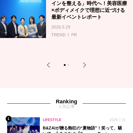
インを整える」時代へ！美容医療
×ボディメイクで理想に近づける
最新イベントレポート
2026.5.29
TREND
PR
Previous
Next
1
2
Ranking
人気記事
1
LIFESTYLE
2026.7.31
B&ZAIが贈る熱狂の“夏物語”！笑って、騒