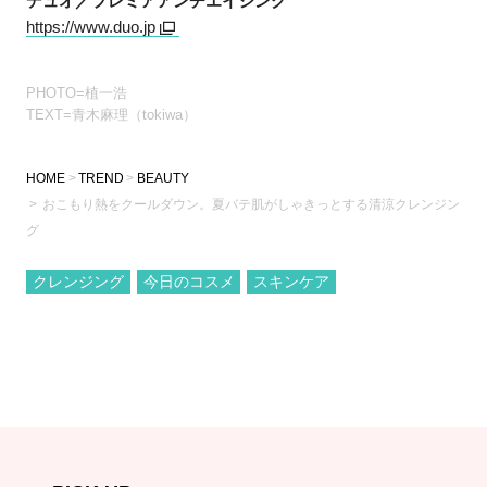
デュオ／プレミアアンチエイジング
https://www.duo.jp
PHOTO=植一浩
TEXT=青木麻理（tokiwa）
HOME
TREND
BEAUTY
おこもり熱をクールダウン。夏バテ肌がしゃきっとする清涼クレンジン
グ
クレンジング
今日のコスメ
スキンケア