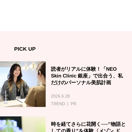
PICK UP
読者がリアルに体験！「NEO
Skin Clinic 銀座」で出合う、私
だけのパーソナル美肌計画
2026.6.28
TREND
PR
時を経てさらに花開く──‟物語と
しての香り”を体験〈メゾン ド