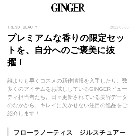
TREND
BEAUTY
2022.03.05
プレミアムな香りの限定セッ
トを、自分へのご褒美に抜
擢！
誰よりも早くコスメの新作情報を入手したり、数
多くのアイテムをお試ししているGINGERビュー
ティ担当者たち。日々更新されている美容データ
のなかから、キレイに欠かせない注目の逸品をご
紹介します！
フローラノーティス ジルスチュアー