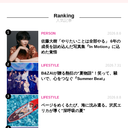
Ranking
人気記事
1
PERSON
2026.8.6
佐藤大樹「やりたいことは全部やる」 6年の
成長を詰め込んだ写真集『In Motion』に込
めた覚悟
2
LIFESTYLE
2026.7.31
B&ZAIが贈る熱狂の“夏物語”！笑って、騒
いで、心をつなぐ『Summer Beat』
3
LIFESTYLE
2026.8.8
ページをめくるたび、海に沈み還る。沢尻エ
リカが導く‟深呼吸の夏”