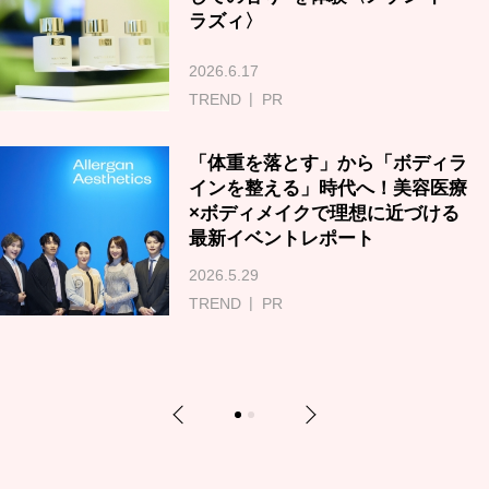
ラズィ〉
2026.6.17
TREND
PR
「体重を落とす」から「ボディラ
インを整える」時代へ！美容医療
×ボディメイクで理想に近づける
最新イベントレポート
2026.5.29
TREND
PR
Previous
Next
1
2