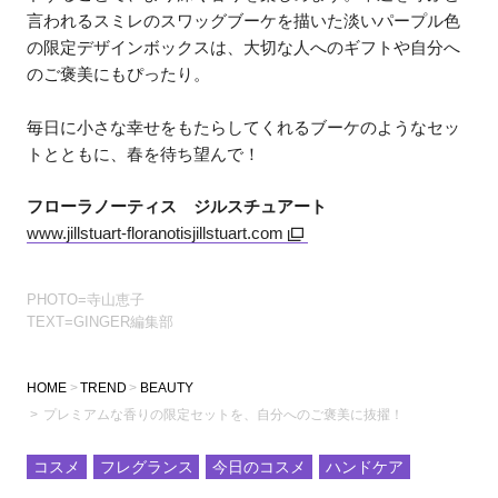
言われるスミレのスワッグブーケを描いた淡いパープル色
の限定デザインボックスは、大切な人へのギフトや自分へ
のご褒美にもぴったり。
毎日に小さな幸せをもたらしてくれるブーケのようなセッ
トとともに、春を待ち望んで！
フローラノーティス ジルスチュアート
www.jillstuart-floranotisjillstuart.com
PHOTO=寺山恵子
TEXT=GINGER編集部
HOME
TREND
BEAUTY
プレミアムな香りの限定セットを、自分へのご褒美に抜擢！
コスメ
フレグランス
今日のコスメ
ハンドケア