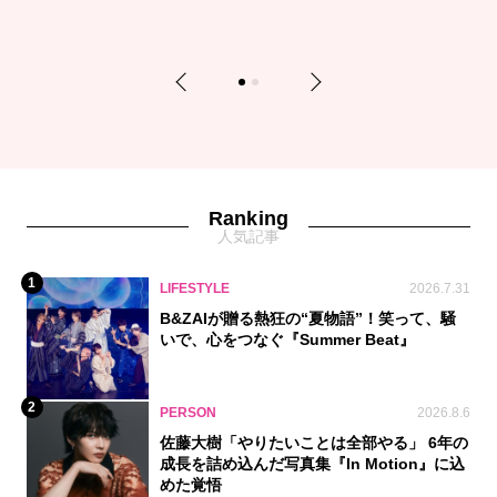
Previous
Next
1
2
Ranking
人気記事
1
LIFESTYLE
2026.7.31
B&ZAIが贈る熱狂の“夏物語”！笑って、騒
いで、心をつなぐ『Summer Beat』
2
PERSON
2026.8.6
佐藤大樹「やりたいことは全部やる」 6年の
成長を詰め込んだ写真集『In Motion』に込
めた覚悟