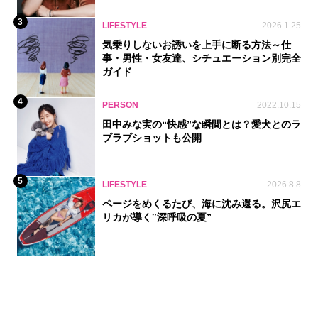
3
LIFESTYLE
2026.1.25
気乗りしないお誘いを上手に断る方法～仕
事・男性・女友達、シチュエーション別完全
ガイド
4
PERSON
2022.10.15
田中みな実の“快感”な瞬間とは？愛犬とのラ
ブラブショットも公開
5
LIFESTYLE
2026.8.8
ページをめくるたび、海に沈み還る。沢尻エ
リカが導く‟深呼吸の夏”