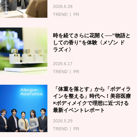
2026.6.28
TREND
PR
時を経てさらに花開く──‟物語と
しての香り”を体験〈メゾン ド
ラズィ〉
2026.6.17
TREND
PR
「体重を落とす」から「ボディラ
インを整える」時代へ！美容医療
×ボディメイクで理想に近づける
最新イベントレポート
2026.5.29
TREND
PR