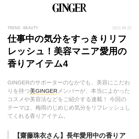
TREND
BEAUTY
2021.06.22
仕事中の気分をすっきりリフ
レッシュ！美容マニア愛用の
香りアイテム4
GINGERのサポーターのなかでも、美容にこだわ
りを持つ
美GINGER
メンバーが、本当によかった
コスメや美容法などをご紹介する連載！ 今回の
テーマは、梅雨のじめじめ気分をリフレッシュし
てくれる香りアイテム。
【齋藤珠衣さん】長年愛用中の香りア