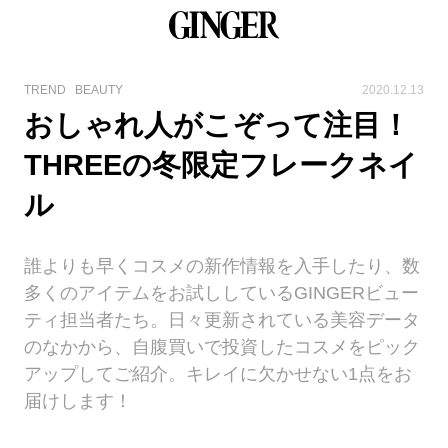
TREND
BEAUTY
2020.12.13
おしゃれ人がこぞって注目！
THREEの冬限定フレークネイ
ル
誰よりも早くコスメの新作情報を入手したり、数
多くのアイテムをお試ししているGINGERビュー
ティ担当者たち。日々更新されている美容データ
のなかから、自腹買いで投資したコスメをピック
アップしてご紹介。キレイに欠かせない1点をお
届けします！