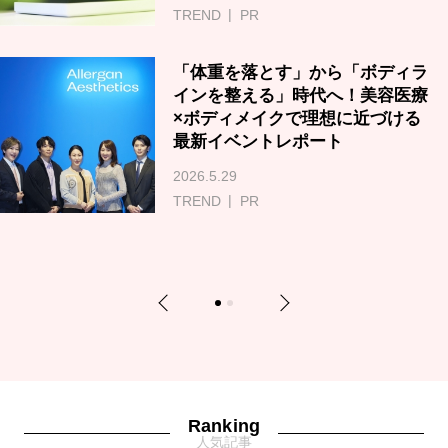
TREND
PR
「体重を落とす」から「ボディラ
インを整える」時代へ！美容医療
×ボディメイクで理想に近づける
最新イベントレポート
2026.5.29
TREND
PR
Previous
Next
1
2
Ranking
人気記事