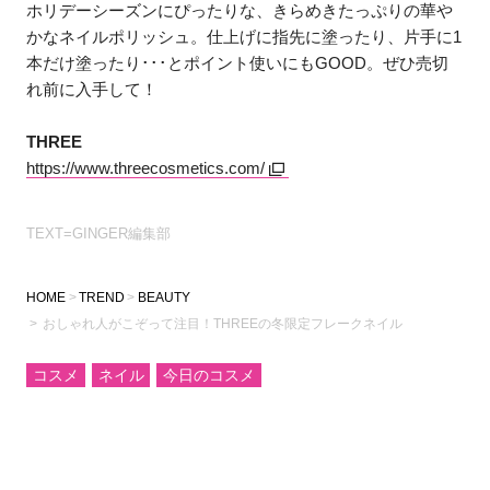
ホリデーシーズンにぴったりな、きらめきたっぷりの華や
かなネイルポリッシュ。仕上げに指先に塗ったり、片手に1
本だけ塗ったり･･･とポイント使いにもGOOD。ぜひ売切
れ前に入手して！
THREE
https://www.threecosmetics.com/
TEXT=GINGER編集部
HOME
TREND
BEAUTY
おしゃれ人がこぞって注目！THREEの冬限定フレークネイル
コスメ
ネイル
今日のコスメ