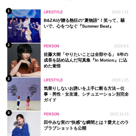
1
LIFESTYLE
2026.7.31
B&ZAIが贈る熱狂の“夏物語”！笑って、騒
いで、心をつなぐ『Summer Beat』
2
PERSON
2026.8.6
佐藤大樹「やりたいことは全部やる」 6年の
成長を詰め込んだ写真集『In Motion』に込
めた覚悟
3
LIFESTYLE
2026.1.25
気乗りしないお誘いを上手に断る方法～仕
事・男性・女友達、シチュエーション別完全
ガイド
4
PERSON
2022.10.15
田中みな実の“快感”な瞬間とは？愛犬とのラ
ブラブショットも公開