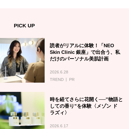
PICK UP
読者がリアルに体験！「NEO
Skin Clinic 銀座」で出合う、私
だけのパーソナル美肌計画
2026.6.28
TREND
PR
時を経てさらに花開く──‟物語と
しての香り”を体験〈メゾン ド
ラズィ〉
2026.6.17