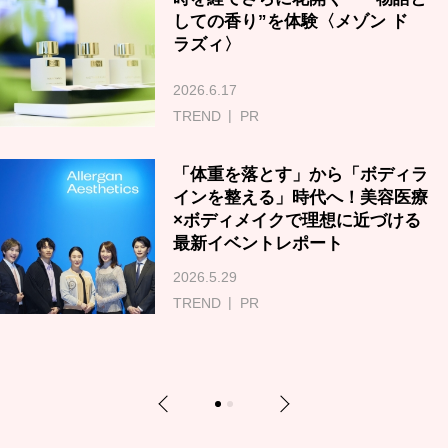
しての香り”を体験〈メゾン ド
ラズィ〉
2026.6.17
TREND
PR
「体重を落とす」から「ボディラ
インを整える」時代へ！美容医療
×ボディメイクで理想に近づける
最新イベントレポート
2026.5.29
TREND
PR
Previous
Next
1
2