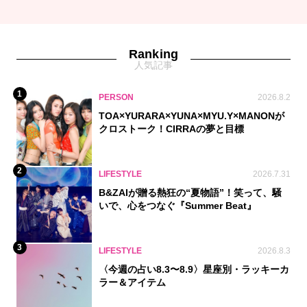
Ranking
人気記事
1
PERSON
2026.8.2
TOA×YURARA×YUNA×MYU.Y×MANONが
クロストーク！CIRRAの夢と目標
2
LIFESTYLE
2026.7.31
B&ZAIが贈る熱狂の“夏物語”！笑って、騒
いで、心をつなぐ『Summer Beat』
3
LIFESTYLE
2026.8.3
〈今週の占い8.3〜8.9〉星座別・ラッキーカ
ラー＆アイテム