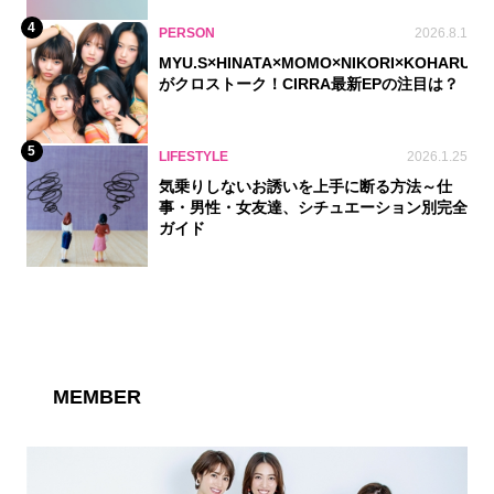
4
PERSON
2026.8.1
MYU.S×HINATA×MOMO×NIKORI×KOHARU
がクロストーク！CIRRA最新EPの注目は？
5
LIFESTYLE
2026.1.25
気乗りしないお誘いを上手に断る方法～仕
事・男性・女友達、シチュエーション別完全
ガイド
MEMBER