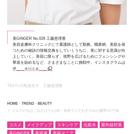
美GINGER No.028 工藤恵理香
美容皮膚科クリニックにて看護師として勤務。職業柄、美肌を保
つための秘訣の情報交換をしていくうちに、美に対する意識が向
上していく。美容に限らず、視野を広げるためにフェンシングや
華道を始めるなど、さまざまなことに挑戦中。インスタグラムは
＠__._.e.r.i.c.a._.__
TEXT=川島里佳子、工藤恵理香
HOME
TREND
BEAUTY
マスクの日はこれだけでもOK！美容マニアおすすめの優秀UV下地
コスメ
メイクアップ
スキンケア
化粧水
紫外線対策
美GINGER
美容液
美容マニア