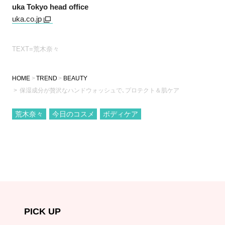
uka Tokyo head office
uka.co.jp
TEXT=荒木奈々
HOME
TREND
BEAUTY
保湿成分が贅沢なハンドウォッシュで､プロテクト＆肌ケア
荒木奈々
今日のコスメ
ボディケア
PICK UP