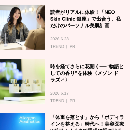
読者がリアルに体験！「NEO
Skin Clinic 銀座」で出合う、私
だけのパーソナル美肌計画
2026.6.28
TREND
PR
時を経てさらに花開く──‟物語と
しての香り”を体験〈メゾン ド
ラズィ〉
2026.6.17
TREND
PR
「体重を落とす」から「ボディラ
インを整える」時代へ！美容医療