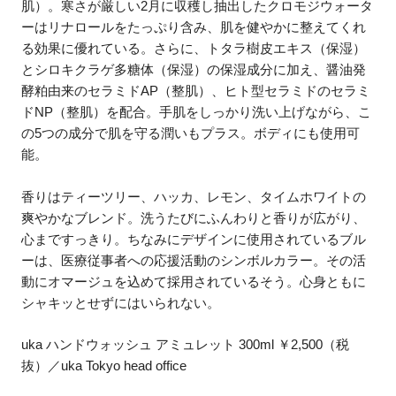
肌）。寒さが厳しい2月に収穫し抽出したクロモジウォータ
ーはリナロールをたっぷり含み、肌を健やかに整えてくれ
る効果に優れている。さらに、トタラ樹皮エキス（保湿）
とシロキクラゲ多糖体（保湿）の保湿成分に加え、醤油発
酵粕由来のセラミドAP（整肌）、ヒト型セラミドのセラミ
ドNP（整肌）を配合。手肌をしっかり洗い上げながら、こ
の5つの成分で肌を守る潤いもプラス。ボディにも使用可
能。
香りはティーツリー、ハッカ、レモン、タイムホワイトの
爽やかなブレンド。洗うたびにふんわりと香りが広がり、
心まですっきり。ちなみにデザインに使用されているブル
ーは、医療従事者への応援活動のシンボルカラー。その活
動にオマージュを込めて採用されているそう。心身ともに
シャキッとせずにはいられない。
uka ハンドウォッシュ アミュレット 300ml ￥2,500（税
抜）／uka Tokyo head office