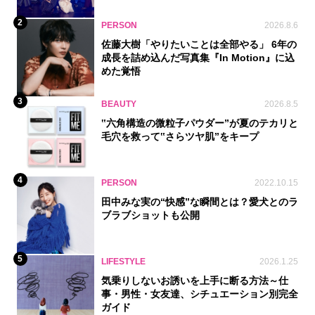
2
PERSON
2026.8.6
佐藤大樹「やりたいことは全部やる」 6年の
成長を詰め込んだ写真集『In Motion』に込
めた覚悟
3
BEAUTY
2026.8.5
‟六角構造の微粒子パウダー”が夏のテカリと
毛穴を救って‟さらツヤ肌”をキープ
4
PERSON
2022.10.15
田中みな実の“快感”な瞬間とは？愛犬とのラ
ブラブショットも公開
5
LIFESTYLE
2026.1.25
気乗りしないお誘いを上手に断る方法～仕
事・男性・女友達、シチュエーション別完全
ガイド