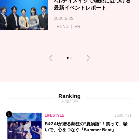
×ボディメイクで理想に近づける
最新イベントレポート
2026.5.29
TREND
PR
Previous
Next
1
2
Ranking
人気記事
1
LIFESTYLE
2026.7.31
B&ZAIが贈る熱狂の“夏物語”！笑って、騒
いで、心をつなぐ『Summer Beat』