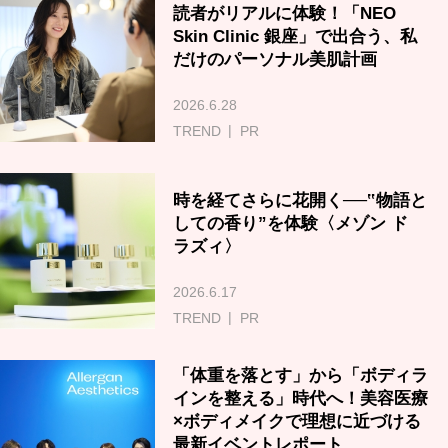
読者がリアルに体験！「NEO
Skin Clinic 銀座」で出合う、私
だけのパーソナル美肌計画
2026.6.28
TREND
PR
時を経てさらに花開く──‟物語と
しての香り”を体験〈メゾン ド
ラズィ〉
2026.6.17
TREND
PR
「体重を落とす」から「ボディラ
インを整える」時代へ！美容医療
×ボディメイクで理想に近づける
最新イベントレポート