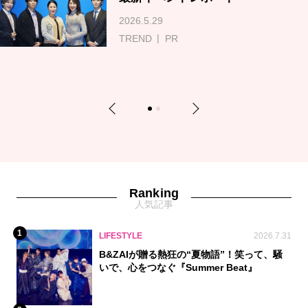
2026.5.29
TREND
PR
Previous
Next
1
2
Ranking
人気記事
1
LIFESTYLE
2026.7.31
B&ZAIが贈る熱狂の“夏物語”！笑って、騒
いで、心をつなぐ『Summer Beat』