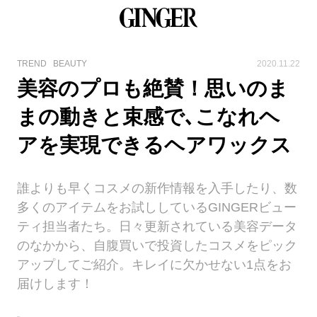
TREND
BEAUTY
2020.11.22
美容のプロも絶賛！思いのま
まの動きと束感で､こなれヘ
アを実現できるヘアワックス
誰よりも早くコスメの新作情報を入手したり、数
多くのアイテムをお試ししているGINGERビュー
ティ担当者たち。日々更新されている美容データ
のなかから、自腹買いで投資したコスメをピック
アップしてご紹介。キレイに欠かせない1点をお
届けします！