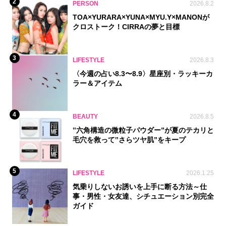
2
PERSON
2026.8.2
TOA×YURARA×YUNA×MYU.Y×MANONが
クロストーク！CIRRAの夢と目標
3
LIFESTYLE
2026.8.3
〈今週の占い8.3〜8.9〉星座別・ラッキーカ
ラー＆アイテム
4
BEAUTY
2026.8.5
‟六角構造の微粒子パウダー”が夏のテカリと
毛穴を救って‟さらツヤ肌”をキープ
5
LIFESTYLE
2026.1.25
気乗りしないお誘いを上手に断る方法～仕
事・男性・女友達、シチュエーション別完全
ガイド