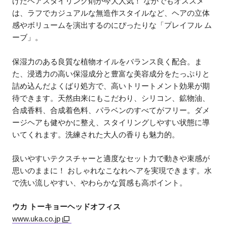
げたヘアスタイリング剤が今大人気！ なかでもオススメ
は、ラフでカジュアルな無造作スタイルなど、ヘアの立体
感やボリュームを演出するのにぴったりな「プレイフル ム
ーブ」。
保湿力のある良質な植物オイルをバランス良く配合。ま
た、浸透力の高い保湿成分と豊富な美容成分をたっぷりと
詰め込んだよくばり処方で、高いトリートメント効果が期
待できます。天然由来にもこだわり、シリコン、鉱物油、
合成香料、合成着色料、パラベンのすべてがフリー。ダメ
ージヘアも健やかに整え、スタイリングしやすい状態に導
いてくれます。洗練された大人の香りも魅力的。
扱いやすいテクスチャーと適度なセット力で動きや束感が
思いのままに！ おしゃれなこなれヘアを実現できます。水
で洗い流しやすい、やわらかな質感も高ポイント。
ウカ トーキョーヘッドオフィス
www.uka.co.jp